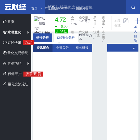
搜索
股票/概念/消息/席位
首页
广弘控股(000529)
情报分析
4.72
今
成交量
总
市
添加
开
4.24万手
市
净
首页
4.76
值
率
备注
-0.05
加
-
-
入
-1.05%
水母量化
最
成交额
流通
市
广弘控
高
1989.06万
市值
盈
自
情报分析
K线资金分析
4.77
元
-
率
股
选
-
7x24
财经快讯
股
最
换手率
分时资金分析
新闻扫描
资讯聚合
全部公告
机构研报
000529
低
0%
4.65
量化交易学院
市值规模：
超小盘股
更多功能
股票/期货
低佣开户
量化交流论坛