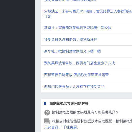
宋城演艺：未参与西贝IPO项目，暂无跨界进入餐饮预制
计划
新华社：完善预制菜规则不能脱离生活经验
预制菜概念盘初走强，得利斯涨停
新华社：把预制菜拿到阳光下晒一晒
预制菜风波引争议，西贝有门店生意少了八成
西贝暂停后厨开放 店员称为保证正常运营
西贝门店服务员：并没有存在预制菜品
预制菜概念常见问题解答
预制菜概念股的龙头股最有可能是哪几只？
根据云财经智能题材挖掘技术自动匹配，预制菜概
天邦食品、
千味央厨。