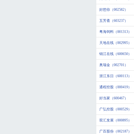
好想你（002582）
五芳斋（603237）
粤海饲料（001313）
天地在线（002995）
锦江在线（600650）
奥瑞金（002701）
浙江东日（600113）
通程控股（000419）
好当家（600467）
广弘控股（000529）
双汇发展（000895）
广百股份（002187）