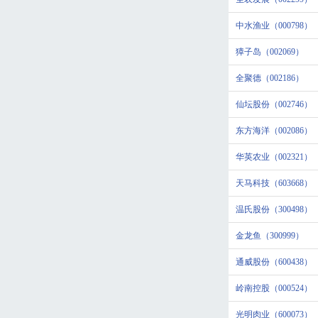
中水渔业（000798）
獐子岛（002069）
全聚德（002186）
仙坛股份（002746）
东方海洋（002086）
华英农业（002321）
天马科技（603668）
温氏股份（300498）
金龙鱼（300999）
通威股份（600438）
岭南控股（000524）
光明肉业（600073）