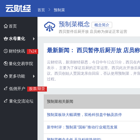
首页
预制菜
预制菜概念
概念简介
首页
西贝暂停后厨开放 店员称为保证正常运营
水母量化
最新新闻： 西贝暂停后厨开放 店员
财经快讯
7x24
云财经讯，新浪财经获悉，今日中午12点55分，西贝
量化交易学院
表示， 主要为了保证后厨的正常运营。西贝此次开放后
议。西贝创始人贾国龙亲自回应，否认使用预制菜，并宣布
更多功能
过程。
低佣开户
股票/期货
量化交流论坛
预制菜相关新闻
预制菜板块大幅调整，双枪科技盘中触及跌停
新华时评：预制菜“国标”推动行业规范发展
预制菜概念走低 天马科技跌超9%