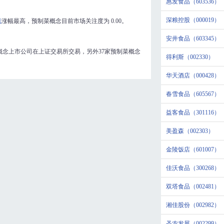
惠发食品（603536）
深粮控股（000019）
线
涨幅最高，预制菜概念目前市场关注度为
0.00
。
安井食品（603345）
概念上市公司在上证交易所交易，另外37家预制菜概念
得利斯（002330）
华天酒店（000428）
春雪食品（605567）
益客食品（301116）
美盈森（002303）
金陵饭店（601007）
佳沃食品（300268）
双塔食品（002481）
湘佳股份（002982）
圣农发展（002299）