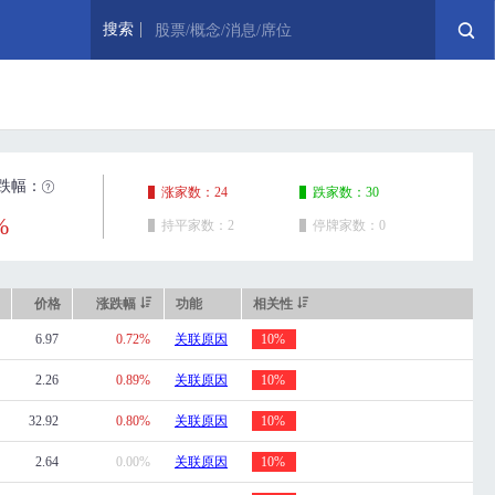
搜索
股票/概念/消息/席位
跌幅：
涨家数：24
跌家数：30
%
持平家数：2
停牌家数：0
价格
涨跌幅
功能
相关性
6.97
0.72%
关联原因
10%
2.26
0.89%
关联原因
10%
32.92
0.80%
关联原因
10%
2.64
0.00%
关联原因
10%