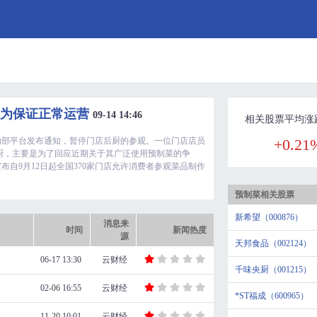
称为保证正常运营
09-14 14:46
相关股票平均涨
在内部平台发布通知，暂停门店后厨的参观。一位门店店员
+0.21
厨，主要是为了回应近期关于其广泛使用预制菜的争
自9月12日起全国370家门店允许消费者参观菜品制作
预制菜相关股票
新希望（000876）
消息来
时间
新闻热度
源
天邦食品（002124）
06-17 13:30
云财经
千味央厨（001215）
02-06 16:55
云财经
*ST福成（600965）
11-20 10:01
云财经