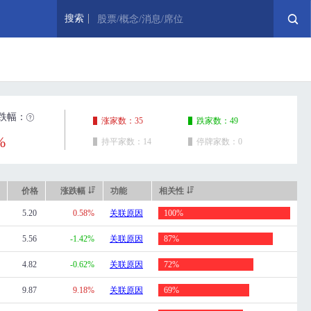
搜索
股票/概念/消息/席位
跌幅：
涨家数：35
跌家数：49
%
持平家数：14
停牌家数：0
价格
涨跌幅
功能
相关性
5.20
0.58%
关联原因
100%
5.56
-1.42%
关联原因
87%
4.82
-0.62%
关联原因
72%
9.87
9.18%
关联原因
69%