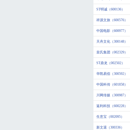
ST明诚（600136）
祥源文旅（600576）
中国电影（600977）
天舟文化（300148）
皇氏集团（002329）
ST鼎龙（002502）
华凯易佰（300592）
中国科传（601858）
川网传媒（300987）
返利科技（600228）
生意宝（002095）
新文退（300336）