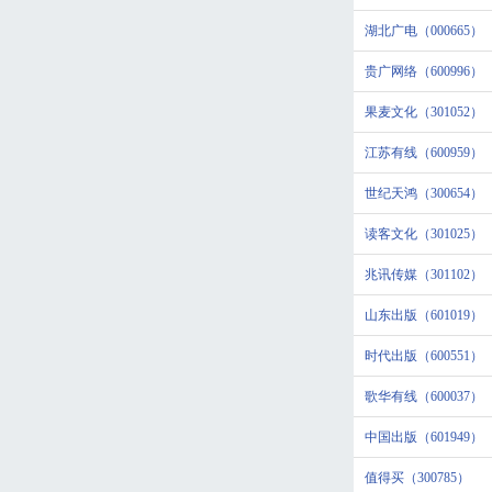
湖北广电（000665）
贵广网络（600996）
果麦文化（301052）
江苏有线（600959）
世纪天鸿（300654）
读客文化（301025）
兆讯传媒（301102）
山东出版（601019）
时代出版（600551）
歌华有线（600037）
中国出版（601949）
值得买（300785）