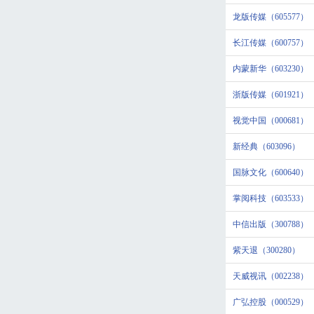
龙版传媒（605577）
长江传媒（600757）
内蒙新华（603230）
浙版传媒（601921）
视觉中国（000681）
新经典（603096）
国脉文化（600640）
掌阅科技（603533）
中信出版（300788）
紫天退（300280）
天威视讯（002238）
广弘控股（000529）