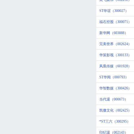
ST华谊（300027）
福石控股（300071）
新华网（603888）
完美世界（002624）
华策影视（300133）
凤凰传媒（601928）
ST华闻（000793）
华智数媒（300426）
当代退（000673）
凯撒文化（002425）
*ST三六（300295）
印纪退（002143）