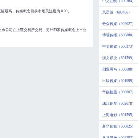
中文在线（300364）
涨幅最高，传媒概念目前市场关注度为
0.00
。
风语筑（603466）
分众传媒（002027）
上市公司在上证交易所交易，另外53家传媒概念上市公
博瑞传播（600880）
中文传媒（600373）
浙文影业（601599）
创业黑马（300688）
出版传媒（601999）
华媒控股（000607）
珠江钢琴（002678）
上海电影（601595）
新华传媒（600825）
奥飞娱乐（002292）