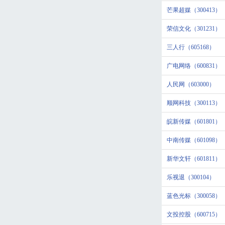
芒果超媒（300413）
荣信文化（301231）
三人行（605168）
广电网络（600831）
人民网（603000）
顺网科技（300113）
皖新传媒（601801）
中南传媒（601098）
新华文轩（601811）
乐视退（300104）
蓝色光标（300058）
文投控股（600715）