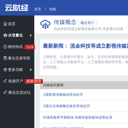
首页
传媒
传媒概念
概念简介
首页
流金科技等成立影视传媒新公司 含多项AI业务
水母量化
最新新闻： 流金科技等成立影视传媒
财经快讯
7x24
云财经讯，企查查APP显示，近日，北京钧承视界影视
量化交易学院
台；人工智能公共数据平台；人工智能应用软件开发；
共同持股。
更多功能
低佣开户
股票/期货
传媒相关新闻
量化交流论坛
A股影视传媒板块异动拉升
A股文化传媒概念板块异动拉升
市场风格再平衡延续 传媒等超跌板块逆势走强