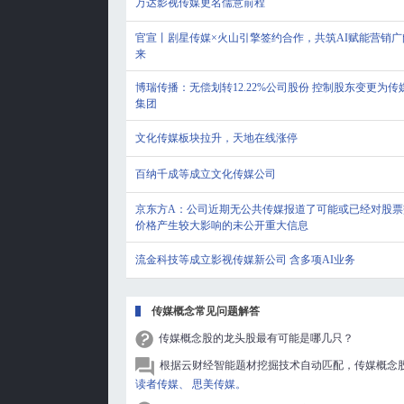
万达影视传媒更名儒意前程
官宣丨剧星传媒×火山引擎签约合作，共筑AI赋能营销广
来
博瑞传播：无偿划转12.22%公司股份 控制股东变更为传
集团
文化传媒板块拉升，天地在线涨停
百纳千成等成立文化传媒公司
京东方A：公司近期无公共传媒报道了可能或已经对股票
价格产生较大影响的未公开重大信息
流金科技等成立影视传媒新公司 含多项AI业务
传媒概念常见问题解答
传媒概念股的龙头股最有可能是哪几只？
根据云财经智能题材挖掘技术自动匹配，传媒概念
读者传媒、
思美传媒。