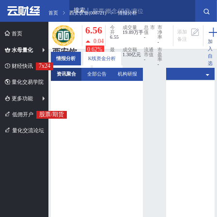
搜索
股票/概念/消息/席位
首页
西安饮食(000721)
情报分析
6.56
今
成交量
总 市
市
添加
开
19.89万手
值
净
首页
6.55
-
率
备注
0.04
加
-
入
0.62%
水母量化
最
成交额
流通
市
西安饮
高
1.30亿元
市值
盈
自
情报分析
K线资金分析
6.65
-
率
食
选
-
7x24
财经快讯
股
最
换手率
分时资金分析
新闻扫描
000721
资讯聚合
全部公告
机构研报
低
0%
6.47
量化交易学院
市值规模：
超小盘股
更多功能
股票/期货
低佣开户
量化交流论坛