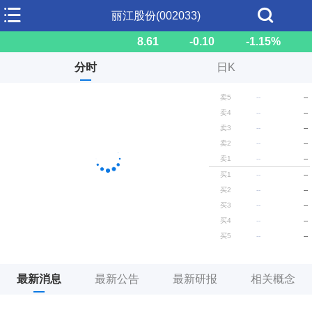
丽江股份(002033)
8.61
-0.10
-1.15%
分时
日K
卖5
--
--
卖4
--
--
卖3
--
--
卖2
--
--
卖1
--
--
买1
--
--
买2
--
--
买3
--
--
买4
--
--
买5
--
--
最新消息
最新公告
最新研报
相关概念