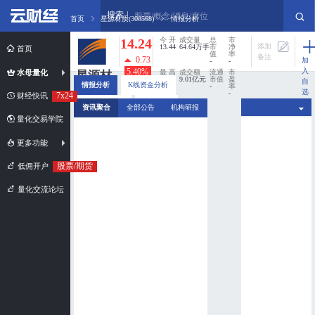
搜索
股票/概念/消息/席位
首页
星源材质(300568)
情报分析
14.24
今 开
成交量
总
市
添加
13.44
64.64万手
市
净
首页
值
率
备注
0.73
加
-
-
入
5.40%
水母量化
最 高
成交额
流通
市
星源材
14.33
9.01亿元
市值
盈
自
情报分析
K线资金分析
-
率
质
选
-
7x24
财经快讯
股
最 低
换手率
分时资金分析
新闻扫描
300568
资讯聚合
全部公告
机构研报
13.31
0%
量化交易学院
市值规模：
超小盘股
更多功能
股票/期货
低佣开户
量化交流论坛