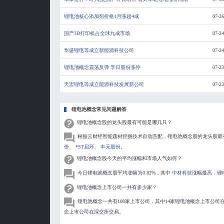
锂电池核心添加剂价格1月涨超4成
07-26
国产3D打印机占全球九成市场
07-24
华盛锂电等成立新能源科技公司
07-24
锂电池概念震荡反弹 孚日股份涨停
07-23
天宏锂电等成立能源科技发展新公司
07-23
锂电池概念常见问题解答
锂电池概念股的龙头股最有可能是哪几只？
根据云财经智能题材挖掘技术自动匹配，锂电池概念股的龙头股最
份、
*ST启环、
丰元股份。
锂电池概念股今天的平均涨幅和市场人气如何？
今日锂电池概念股平均涨幅为0.82%，其中
中材科技
涨幅最高，锂
锂电池概念上市公司一共有多少家？
锂电池概念一共有100家上市公司，其中14家锂电池概念上市公司
念上市公司在深交所交易。