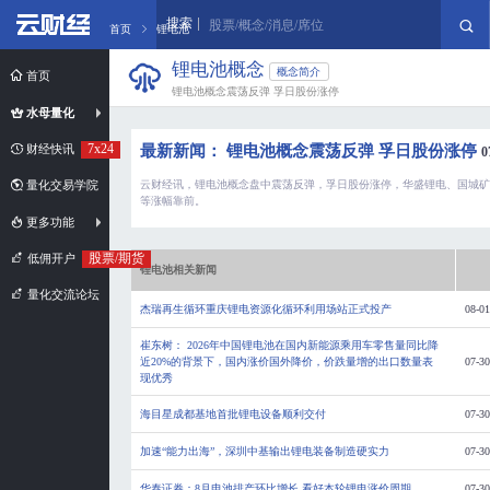
搜索
股票/概念/消息/席位
首页
锂电池
锂电池概念
概念简介
首页
锂电池概念震荡反弹 孚日股份涨停
水母量化
7x24
最新新闻： 锂电池概念震荡反弹 孚日股份涨停
财经快讯
0
云财经讯，锂电池概念盘中震荡反弹，孚日股份涨停，华盛锂电、国城
量化交易学院
等涨幅靠前。
更多功能
股票/期货
低佣开户
锂电池相关新闻
量化交流论坛
杰瑞再生循环重庆锂电资源化循环利用场站正式投产
08-01
崔东树： 2026年中国锂电池在国内新能源乘用车零售量同比降
近20%的背景下，国内涨价国外降价，价跌量增的出口数量表
07-30
现优秀
海目星成都基地首批锂电设备顺利交付
07-30
加速“能力出海”，深圳中基输出锂电装备制造硬实力
07-30
华泰证券：8月电池排产环比增长 看好本轮锂电涨价周期
07-30