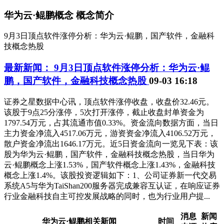
华为云·鲲鹏概念
概念简介
9月3日顶点软件涨停分析：华为云·鲲鹏，国产软件，金融科
技概念热股
最新新闻： 9月3日顶点软件涨停分析：华为云·鲲
鹏，国产软件，金融科技概念热股
09-03 16:18
证券之星数据中心讯，顶点软件涨停收盘，收盘价32.46元。
该股于9点25分涨停，5次打开涨停，截止收盘封单资金为
1797.54万元，占其流通市值0.33%。资金流向数据方面，当日
主力资金净流入4517.06万元，游资资金净流入4106.52万元，
散户资金净流出1646.17万元。近5日资金流向一览见下表：该
股为华为云·鲲鹏，国产软件，金融科技概念热股，当日华为
云·鲲鹏概念上涨1.53%，国产软件概念上涨1.43%，金融科技
概念上涨1.4%。该股投资逻辑如下：1、公司证券新一代交易
系统A5与华为TaiShan200服务器完成兼容互认证，在响应证券
行业金融科技自主可控发展战略的同时，也为行业用户提...
消息
新闻
华为云·鲲鹏相关新闻
时间