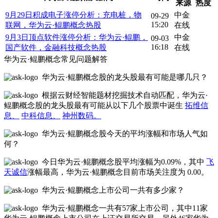
来源
热度
9月29日积成电子涨停分析：充电桩，物
中金
09-29
15:20
联网，华为云·鲲鹏概念热股
在线
9月3日顶点软件涨停分析：华为云·鲲鹏，
中金
09-03
16:18
国产软件，金融科技概念热股
在线
华为云·鲲鹏概念常见问题解答
华为云·鲲鹏概念股的龙头股最有可能是哪几只？
根据云财经智能题材挖掘技术自动匹配，华为云·
鲲鹏概念股的龙头股最有可能从以下几个股票中诞生
拓维信
息、
中科信息、
神州数码。
华为云·鲲鹏概念股今天的平均涨幅和市场人气如
何？
今日华为云·鲲鹏概念股平均涨幅为0.09%，其中
飞
天诚信
涨幅最高，华为云·鲲鹏概念目前市场关注度为
0.00
。
华为云·鲲鹏概念上市公司一共有多少家？
华为云·鲲鹏概念一共有57家上市公司，其中11家