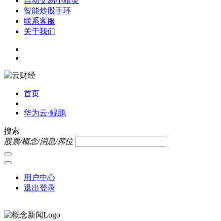
自动交易小精灵
智能炒股手环
联系客服
关于我们
首页
华为云·鲲鹏
搜索
股票/概念/消息/席位
用户中心
退出登录