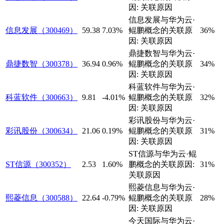
因:
关联原因
信息发展与华为云·
信息发展（300469）
59.38
7.03%
鲲鹏概念的关联原
36%
因:
关联原因
鼎捷数智与华为云·
鼎捷数智（300378）
36.94
0.96%
鲲鹏概念的关联原
34%
因:
关联原因
科蓝软件与华为云·
科蓝软件（300663）
9.81
-4.01%
鲲鹏概念的关联原
32%
因:
关联原因
彩讯股份与华为云·
彩讯股份（300634）
21.06
0.19%
鲲鹏概念的关联原
31%
因:
关联原因
ST信源与华为云·鲲
ST信源（300352）
2.53
1.60%
鹏概念的关联原因:
31%
关联原因
熙菱信息与华为云·
熙菱信息（300588）
22.64
-0.79%
鲲鹏概念的关联原
28%
因:
关联原因
今天国际与华为云·