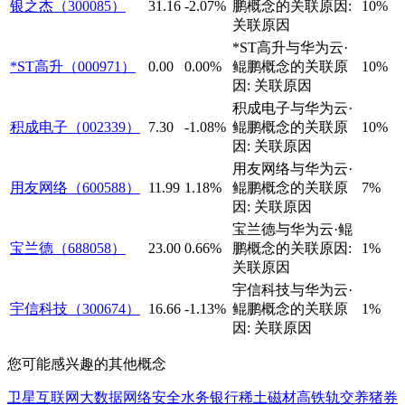
银之杰（300085）
31.16
-2.07%
鹏概念的关联原因:
10%
关联原因
*ST高升与华为云·
*ST高升（000971）
0.00
0.00%
鲲鹏概念的关联原
10%
因:
关联原因
积成电子与华为云·
积成电子（002339）
7.30
-1.08%
鲲鹏概念的关联原
10%
因:
关联原因
用友网络与华为云·
用友网络（600588）
11.99
1.18%
鲲鹏概念的关联原
7%
因:
关联原因
宝兰德与华为云·鲲
宝兰德（688058）
23.00
0.66%
鹏概念的关联原因:
1%
关联原因
宇信科技与华为云·
宇信科技（300674）
16.66
-1.13%
鲲鹏概念的关联原
1%
因:
关联原因
您可能感兴趣的其他概念
卫星互联网
大数据
网络安全
水务
银行
稀土磁材
高铁轨交
养猪
券