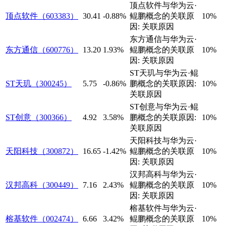
顶点软件与华为云·
顶点软件（603383）
30.41
-0.88%
鲲鹏概念的关联原
10%
因:
关联原因
东方通信与华为云·
东方通信（600776）
13.20
1.93%
鲲鹏概念的关联原
10%
因:
关联原因
ST天玑与华为云·鲲
ST天玑（300245）
5.75
-0.86%
鹏概念的关联原因:
10%
关联原因
ST创意与华为云·鲲
ST创意（300366）
4.92
3.58%
鹏概念的关联原因:
10%
关联原因
天阳科技与华为云·
天阳科技（300872）
16.65
-1.42%
鲲鹏概念的关联原
10%
因:
关联原因
汉邦高科与华为云·
汉邦高科（300449）
7.16
2.43%
鲲鹏概念的关联原
10%
因:
关联原因
榕基软件与华为云·
榕基软件（002474）
6.66
3.42%
鲲鹏概念的关联原
10%