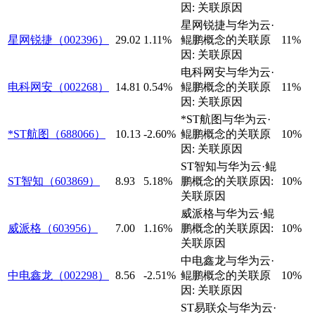
因:
关联原因
星网锐捷与华为云·
星网锐捷（002396）
29.02
1.11%
鲲鹏概念的关联原
11%
因:
关联原因
电科网安与华为云·
电科网安（002268）
14.81
0.54%
鲲鹏概念的关联原
11%
因:
关联原因
*ST航图与华为云·
*ST航图（688066）
10.13
-2.60%
鲲鹏概念的关联原
10%
因:
关联原因
ST智知与华为云·鲲
ST智知（603869）
8.93
5.18%
鹏概念的关联原因:
10%
关联原因
威派格与华为云·鲲
威派格（603956）
7.00
1.16%
鹏概念的关联原因:
10%
关联原因
中电鑫龙与华为云·
中电鑫龙（002298）
8.56
-2.51%
鲲鹏概念的关联原
10%
因:
关联原因
ST易联众与华为云·