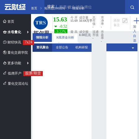
搜索
股票/概念/消息/席位
首页
拓尔思(300229)
情报分析
15.63
今 开
成交量
总
市
添加
15.69
50.64万手
市
净
首页
值
率
备注
-0.52
加
-
-
入
-3.22%
水母量化
最 高
成交额
流通
市
拓尔思
16.20
8.00亿元
市值
盈
自
情报分析
K线资金分析
-
率
300229
选
-
7x24
财经快讯
股
市值规模：
最 低
换手率
分时资金分析
新闻扫描
资讯聚合
全部公告
机构研报
15.43
0%
超小盘股
量化交易学院
更多功能
股票/期货
低佣开户
量化交流论坛