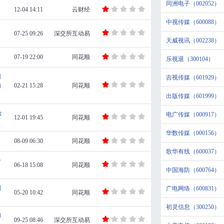
同洲电子（002052）
12-04 14:11
云财经
中视传媒（600088）
07-25 09:26
深交所互动易
天威视讯（002238）
07-19 22:00
同花顺
乐视退（300104）
网
吉视传媒（601929）
的
02-21 15:28
同花顺
出版传媒（601999）
合
电广传媒（000917）
12-01 19:45
同花顺
华数传媒（000156）
08-09 06:30
同花顺
歌华有线（600037）
合
06-18 15:08
同花顺
中国海防（600764）
到
广电网络（600831）
05-20 10:42
同花顺
初灵信息（300250）
和
09-25 08:46
深交所互动易