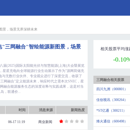
新图景，场景无界深耕未来
电"三网融合"智绘能源新图景，场景
相关股票平均涨
-0.10
EC第十八届(2025)国际太阳能光伏与智慧能源(上海)大会暨展览
会，星星充电向全球能源行业生动展示了作为"源网荷储充
电与无数行业伙伴、专业观众进行了深度交流，收获了
三网融合相关股票
"三网融合"定义能源未来，响应时代之需本次SNEC，星
三网融合能源服务生态的深度诠释与实践成果，这是对当
四川九洲（000801）
，联通价...
佳创视讯（300264）
时间
消息来源
新闻热度
*ST亿通（300211）
烽火通信（600498）
06-17 11:19
商业新闻