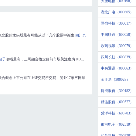
大唐电信（600198）
湖北广电（000665）
网宿科技（300017）
中国联通（600050）
概念股的龙头股最有可能从以下几个股票中诞生
四川九
数码视讯（300079）
四川长虹（600839）
电子
涨幅最高，三网融合概念目前市场关注度为
0.00
。
中兴通讯（000063）
融合概念上市公司在上证交易所交易，另外17家三网融
金亚退（300028）
捷成股份（300182）
精达股份（600577）
盛洋科技（603703）
银河电子（002519）
和晶科技（300279）