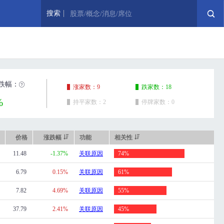
搜索
股票/概念/消息/席位
跌幅：
涨家数：9
跌家数：18
%
持平家数：2
停牌家数：0
价格
涨跌幅
功能
相关性
11.48
-1.37%
关联原因
74%
6.79
0.15%
关联原因
61%
7.82
4.69%
关联原因
55%
37.79
2.41%
关联原因
45%