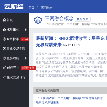
首页
三网融合
三网融合概念
概念简介
首页
SNEC圆满收官：星星充电"三网融合"智绘能源
水母量化
最新新闻： SNEC圆满收官：星星充
财经快讯
7x24
无界深耕未来
06-17 11:19
量化交易学院
江苏常州 2025年6月17日 /美通社/ -- 6月13日，SN
更多功能
会（以下简称SNEC）在上海圆满落幕。为期三天的盛
放售"能源场景实战专家的创新成果与坚定承诺。星星充
丰硕的成果与宝贵的认可。星星充电展台01 引领变革： 
低佣开户
股票/期货
星充电展示了"智能充电网、场景微电网、虚拟电厂网"
前能源市场深刻变化的战略性响应与前瞻性布局。破壁孤岛
量化交流论坛
三网融合相关新闻
SNEC圆满收官：星星充电"三网融合"智绘能源新图景，
场景无界深耕未来