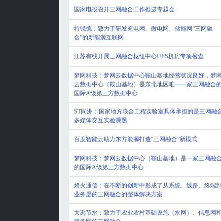
国家电投召开三网融合工作推进专题会
特锐德：致力于研发充电网、微电网、储能网“三网融
合”的新能源互联网
江苏有线开展三网融合枢纽中心UPS机房专项检查
梦网科技：梦网云数据中心鞍山基地经营状况良好，梦
云数据中心（鞍山基地）是东北地区唯一一家三网融合
国际A级第三方数据中心
ST同洲：国家地方联合工程实验室具体承担的是三网融
多媒体交互实验课题
百度智能云助力东方能源打造“三网融合”新模式
梦网科技：梦网云数据中心（鞍山基地）是一家三网融
的国际A级第三方数据中心
烽火通信：在不断的创新中形成了从系统、线路、终端
业务层的三网融合的整体解决方案
大禹节水：致力于农业农村基础设施（水网）、信息网