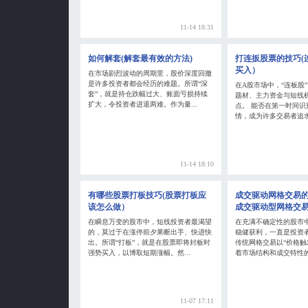
11-14 18:31
如何解套(解套最有效的方法)
打连扳股票的技巧(
买入）
在市场剧烈波动的周期里，股价深度回撤
是许多投资者都会经历的难题。所谓“深
在A股市场中，“连板股
套”，就是持仓跌幅过大、账面亏损持续
题材、主力资金与短线
扩大，令投资者进退两难。作为量...
点。 能否在第一时间识
情，成为许多交易者追求超
11-14 18:10
有哪些股票打板技巧(股票打板应
成交驱动网格交易的
该怎么做）
成交驱动型网格交
在瞬息万变的股市中，短线投资者最渴望
在充满不确定性的股市
的，莫过于在涨停前夕果断出手、快进快
稳健获利，一直是投资
出。所谓“打板”，就是在股票即将封板时
传统网格交易以“价格触
强势买入，以博取短期涨幅。然...
着市场结构和成交特性的变
11-07 17:11