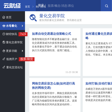
搜索
股票/概念/消息/席位
首页
热门资讯
量化交易学院
首页
最实用的量化交易教程、资讯都在这里
水母量化
如果自动交易通达信策略公式
如何通过量化交易设
7x24
财经快讯
略
随着智能化技术不断渗透金融行业，自动
量化交易学院
化交易逐渐成为许多投资者的标配工具。
量化方法正逐渐成为 ET
在各类量化手段中，基于通达信的自动化
工具。它依托数学逻辑
执行方式因实用性强、使用门槛低...
更多功能
人情绪从交易中剥离，
统化、可验证。本文将从策
股票/期货
低佣开户
量化交流论坛
11-23 18:38
网格交易应该怎么做(如何进行高
如何打板(自动打板
效的网格交易)
在瞬息万变的A股市场
易者往往以速度和判断
在多变的市场环境中，网格交易因其结构
猎者一样盯紧分时变化
化的交易框架与出色的风险分散能力，被
秒就是决定收益的关键。
广泛视为稳健型投资者的重要工具。该策
略利用价格在区间内反复波动的特...