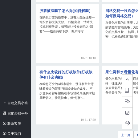
股票被深套了怎么办(如何解套）
网格交易一只跌怎么
如何做网格交易）
在瞬息万变的股市中，没有人能保证每一
笔投资都完美无缺。 行情突变、情绪失
在量化交易的世界里，
控或判断失误，都可能让投资者陷入“深
的功能与智能策略，为
套”——股价持续下跌、账户浮亏...
化的交易支持。 然而，
密，也难免遇到行情持续
10-31 18:10
有什么比较好的打板软件(打板软
果仁网和水母量化
件有什么功能)
量化交易的浪潮席卷而
择，往往决定了策略能否
在瞬息万变的A股市场中，涨停板常常意
众多量化平台中，果仁
味着资金的聚集与短线机会的爆发。 不
备受关注的名字。两者都
少交易者都希望能在市场情绪最强的时刻
果断切入、快进快出，但“打板”...
自动交易小精
灵
智能炒股手环
10-31 17:59
联系客服
关于我们
上一页