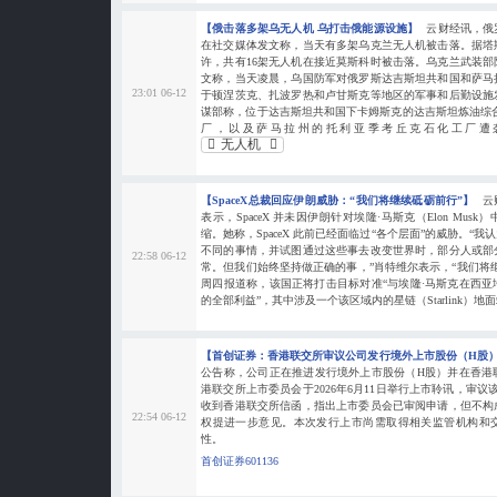
【俄击落多架乌无人机 乌打击俄能源设施】
云财经讯，俄
在社交媒体发文称，当天有多架乌克兰无人机被击落。据塔
许，共有16架无人机在接近莫斯科时被击落。乌克兰武装部
文称，当天凌晨，乌国防军对俄罗斯达吉斯坦共和国和萨马
23:01 06-12
于顿涅茨克、扎波罗热和卢甘斯克等地区的军事和后勤设施
谋部称，位于达吉斯坦共和国下卡姆斯克的达吉斯坦炼油综
厂，以及萨马拉州的托利亚季考丘克石化工厂遭
无人机
【SpaceX总裁回应伊朗威胁：“我们将继续砥砺前行”】
云
表示，SpaceX 并未因伊朗针对埃隆·马斯克（Elon Mu
缩。她称，SpaceX 此前已经面临过“各个层面”的威胁。“
不同的事情，并试图通过这些事去改变世界时，部分人或部
22:58 06-12
常。但我们始终坚持做正确的事，”肖特维尔表示，“我们将
周四报道称，该国正将打击目标对准“与埃隆·马斯克在西
的全部利益”，其中涉及一个该区域内的星链（Starlink）地
【首创证券：香港联交所审议公司发行境外上市股份（H股
公告称，公司正在推进发行境外上市股份（H股）并在香港
港联交所上市委员会于2026年6月11日举行上市聆讯，审议
收到香港联交所信函，指出上市委员会已审阅申请，但不构
22:54 06-12
权提进一步意见。本次发行上市尚需取得相关监管机构和
性。
首创证券601136