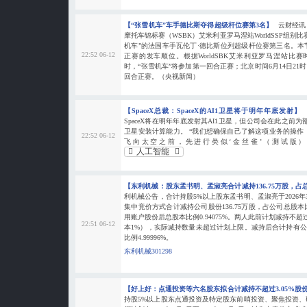
【“张雪机车”车手德比斯夺得超级杆位赛第3名】
云财经讯
摩托车锦标赛（WSBK）艾米利亚罗马涅站WorldSSP组别
机车”的法国车手瓦伦丁·德比斯位列超级杆位赛第三名。
22:52 06-12
正赛的发车顺位。根据WorldSBK艾米利亚罗马涅站比赛
时，“张雪机车”将参加第一回合正赛；北京时间6月14日21时
回合正赛。（央视新闻）
【SpaceX总裁：SpaceX的AI1卫星将于明年年底发射】
SpaceX将在明年年底发射其AI1卫星，但公司会在此之前为部分Sta
卫星安装计算能力。 “我们想确保自己了解这项业务的操作，
22:52 06-12
飞向太空之前，先进行类似‘金丝雀’（测试版）
人工智能
【东利机械：股东孟书明、孟淑亮合计减持136.75万股，占总
利机械公告，合计持股5%以上股东孟书明、孟淑亮于2026年3月
集中竞价方式合计减持公司股份136.75万股，占公司总股本比
用账户股份后总股本比例0.94075%。两人此前计划减持不超
22:51 06-12
本1%），实际减持数量未超过计划上限。减持后合计持有公司
比例4.99996%。
东利机械301298
【好上好：点通投资等六名股东拟合计减持不超过3.05%股
持股5%以上股东点通投资及特定股东前哨投资、聚焦投资