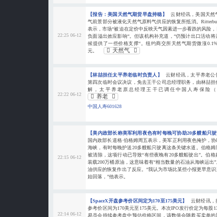
【报告：美国天然气期货早盘持稳】
云财经讯，美国天然
气前景部分被液化天然气原料气供应的恢复所抵消。Ritterbusch 
表示，市场“被迫在定价中反映天气因素进一步看跌的风险
22:25 06-12
负面溢出效应影响“。但该机构补充道，“仍预计出口活动
候提供了一些价格支撑“。纽约商交所天然气期货微涨0.1%
天然气
元。
【林喆担任太平养老临时负责人】
云财经讯，太平养老公告
第四次临时会议决议，免去王干公司总经理职务，由林喆担
解，太平养老原总经理王干已调任中国人寿保险（
22:22 06-12
养老
中国人寿601628
【美内政部长称美军利用夜色有时每晚可协助20多艘船只
国内政部长道格·伯格姆周五表示，美军正利用夜色掩护，
海峡，有时每晚护送20多艘船只驶离这条关键水道。伯格
被清除，这项行动已导致“有些夜晚有20多艘船驶出”。伯
22:15 06-12
装载200万桶原油，这意味着有“相当数量的石油从海峡运出
油供应的恢复作出了反应。“我认为市场比某些小报更早意
始回落，”他表示。
【SpaceX开盘参考价区间定为170至175美元】
云财经讯，据
参考价区间为170美元至175美元。本次IPO发行价定为每股
22:14 06-12
易员会持续参考盘中预估价格区间，该数值会随着买卖单的