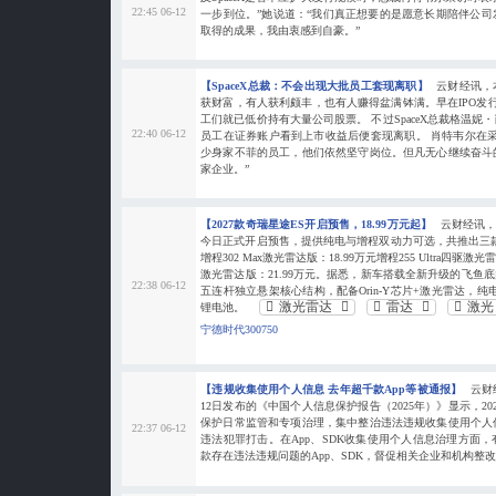
22:45 06-12
一步到位。”她说道：“我们真正想要的是愿意长期陪伴公
取得的成果，我由衷感到自豪。”
【SpaceX总裁：不会出现大批员工套现离职】
云财经讯，本
获财富，有人获利颇丰，也有人赚得盆满钵满。早在IPO发行
工们就已低价持有大量公司股票。 不过SpaceX总裁格温
22:40 06-12
员工在证券账户看到上市收益后便套现离职。 肖特韦尔在
少身家不菲的员工，他们依然坚守岗位。但凡无心继续奋斗
家企业。”
【2027款奇瑞星途ES开启预售，18.99万元起】
云财经讯，6
今日正式开启预售，提供纯电与增程双动力可选，共推出三款车
增程302 Max激光雷达版：18.99万元增程255 Ultra四驱激光雷
激光雷达版：21.99万元。据悉，新车搭载全新升级的飞鱼底
22:38 06-12
五连杆独立悬架核心结构，配备Orin-Y芯片+激光雷达，纯电
激光雷达
雷达
激
锂电池。
宁德时代300750
【违规收集使用个人信息 去年超千款App等被通报】
云财
12日发布的《中国个人信息保护报告（2025年）》显示，2
保护日常监管和专项治理，集中整治违法违规收集使用个人
22:37 06-12
违法犯罪打击。在App、SDK收集使用个人信息治理方面，
款存在违法违规问题的App、SDK，督促相关企业和机构整