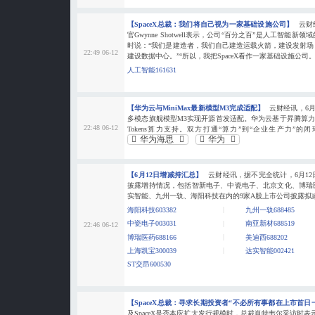
【SpaceX总裁：我们将自己视为一家基础设施公司】
云财
官Gwynne Shotwell表示，公司“百分之百”是人工智能
时说：“我们是建造者，我们自己建造运载火箭，建设发射
22:49 06-12
建设数据中心。”“所以，我把SpaceX看作一家基础设施公司。
人工智能161631
【华为云与MiniMax最新模型M3完成适配】
云财经讯，6月1
多模态旗舰模型M3实现开源首发适配。华为云基于昇腾算力底
22:48 06-12
Tokens算力支持。双方打通“算力”到“企业生产力”的闭
华为海思
华为
【6月12日增减持汇总】
云财经讯，据不完全统计，6月1
披露增持情况，包括智新电子、中瓷电子、北京文化、博瑞
实智能、九州一轨、海阳科技在内的9家A股上市公司披露拟
海阳科技603382
九州一轨688485
中瓷电子003031
南亚新材688519
22:46 06-12
博瑞医药688166
美迪西688202
上海凯宝300039
达实智能002421
ST交昂600530
【SpaceX总裁：寻求长期投资者“不必所有事都在上市首日
及SpaceX是否本应扩大发行规模时，总裁肖特韦尔采访时