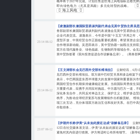
概率将于2027年完成。计划出售这些海上风电场标志着壳
即向绿色电力（尤其是风能）多元化转型的战略。
海上风电
【凌激副部长兼国际贸易谈判副代表会见英中贸协主席吴
务部副部长兼国际贸易谈判副代表凌激会见英中贸易协会主
企业代表交流。凌激表示，今年是中国“十五五”开局之年
度型开放，中英经贸合作正面临重要机遇期，希望英资企业
23:14 06-12
合作增添新动能。吴思田表示，英中贸协愿一如既往支持双
双方在现代服务业、绿色低碳、生物制药等领域合作。会见
英中贸协签署《双向投资促进合作谅解备忘录》。（商务部
【王文涛部长会见巴西外交部长维埃拉】
云财经讯，6月
见巴西外交部长维埃拉。双方就中巴经贸关系和多边框架下
表示，中巴两国是东西半球最大的发展中国家和重要新兴市
两国经贸合作长期保持健康稳定发展。当前国际局势发生深
方重要代表，应携手共同应对挑战。中方愿与巴方一道，不
23:14 06-12
深化务实合作，共同反对单边主义、保护主义，维护多边贸
秩序，为推动全球经济复苏与发展继续作出积极贡献。 维
现三次互访，充分体现双方政治互信和友好关系。在巴中高
作取得务...
【伊朗外长称伊美“从未如此接近达成”谅解备忘录】
云财
12日在社交媒体发文说，伊美“从未如此接近达成”谅解备
23:07 06-12
避免对其内容进行猜测。伊方将适时公布所有细节。（新华