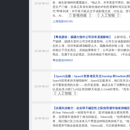
发、催生新物种的重要媒介。”他认为，IP本质是可辨识、能
22:50 06-12
意生产门槛，但真正具有长期价值的IP依然需要时间沉淀
代”即将到来：IP不再只能从文字或影视出发，衍生品、货
影视传媒
人工智能
头。AI...
上海电影601595
【粤桂股份：硫磺大涨对公司没有直接影响】
云财经讯，
产硫磺，硫磺大涨对公司没有直接影响。公司主业涵盖硫铁
定的上涨，但没有硫磺涨幅那么大。硫酸虽然价格上涨，但
价格位于历史高位，后续如果降价了，公司还有一部分糖业
22:50 06-12
商品，也属于生活必需品，目前价格处于相对低位。（中证
粤桂股份000833
【SpaceX总裁：SpaceX投资者应关注Starship和Starlin
SpaceX投资者的关键指标时，SpaceX总裁表示，他们应关注公
全可重复使用的火箭——的开发进展。她还点名了消费和企业Starlink
22:50 06-12
以及由其AI部门xAI运营的聊天机器人Grok的增长。“其
人工智能
【法国兴业银行：在全球不确定性之际信用债市场保持稳
的Juan Valencia在一份报告中表示，面对地缘政治紧
景，信用债市场保持了相当的稳定。Valencia说：“信用
22:49 06-12
券，我们预计至少在未来几个季度这种情况将持续下去。“
强劲需求可能会提振其表现。Valencia说，与主权债券相