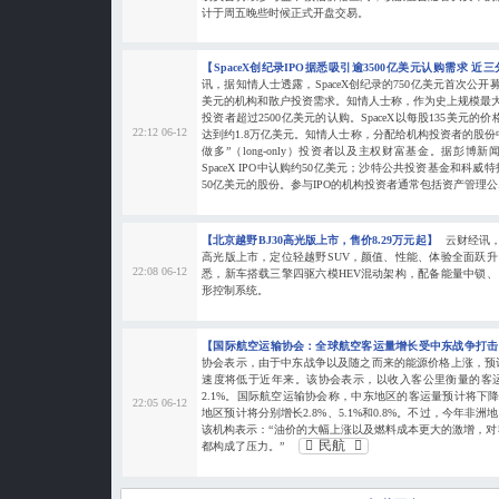
计于周五晚些时候正式开盘交易。
【SpaceX创纪录IPO据悉吸引逾3500亿美元认购需求 
讯，据知情人士透露，SpaceX创纪录的750亿美元首次公开募
美元的机构和散户投资需求。知情人士称，作为史上规模最大
投资者超过2500亿美元的认购。SpaceX以每股135美元的价
22:12 06-12
达到约1.8万亿美元。知情人士称，分配给机构投资者的股份
做多”（long-only）投资者以及主权财富基金。据彭
SpaceX IPO中认购约50亿美元；沙特公共投资基金和科
50亿美元的股份。参与IPO的机构投资者通常包括资产管理公..
【北京越野BJ30高光版上市，售价8.29万元起】
云财经讯，
高光版上市，定位轻越野SUV，颜值、性能、体验全面跃升，
22:08 06-12
悉，新车搭载三擎四驱六模HEV混动架构，配备能量中锁、
形控制系统。
【国际航空运输协会：全球航空客运量增长受中东战争打
协会表示，由于中东战争以及随之而来的能源价格上涨，预
速度将低于近年来。该协会表示，以收入客公里衡量的客运
2.1%。国际航空运输协会称，中东地区的客运量预计将下降
22:05 06-12
地区预计将分别增长2.8%、5.1%和0.8%。不过，今年非
该机构表示：“油价的大幅上涨以及燃料成本更大的激增，
民航
都构成了压力。”