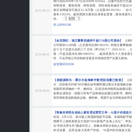
熠计划自2026年7月7日至2026年10月6日，以集中竞价
前哨投资、聚焦投资、研智创投、持恒创投各减持不超过259.
南京创熠减持不超过22.26万股（占总股本0.0515%），合计
22:51 06-12
股本3.0515%。减持原因为股东自身资金需要，股份来源
创投
份。
好上好001298
【金安国纪：独立董事拟减持不超3750股公司股份】
云财
公司股份15,000股（占总股本比例0.0021%）的独立董
起十五个交易日后的三个月内（即2026.7.7 - 2026.10.6
股（不超总股本比例0.00052%），减持原因为个人资金
22:51 06-12
性，不会导致公司控制权变更及对持续经营产生重大影响。
金安国纪002636
【美能源部长：霍尔木兹海峡半数受阻流量已恢复】
云
示，目前每天约有700万桶石油和燃料通过霍尔木兹海峡运
初期滞留货物的一半。赖特说，目前没有伊朗原油能通过霍
22:50 06-12
如果达成协议，他预计所有产品将能自由通过波斯湾。赖特
美军将恢复该航线的运输。赖特称，美国不会为抑制油价而
【智象未来联合创始人兼首席运营官王科：AI是IP价值放
经讯，6月12日，第28届上海国际电影节启幕。本届电影节
闻携手上海电影联合打造的“2026影视产业海上论坛”，率
在“IP的无界生长”圆桌对话上，智象未来联合创始人兼首席运
的含金量，反而会放大其资产价值。“AI是IP的价值放大器