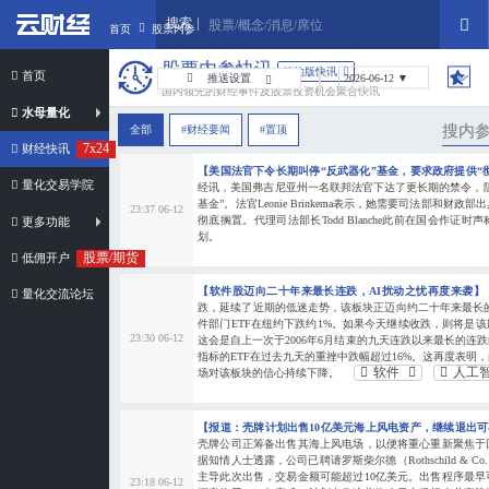
搜索
股票/概念/消息/席位
首页
股票内参
股票内参快讯
简约版快讯
首页
推送设置
2026-06-12 ▼
国内领先的财经事件及股票投资机会聚合快讯
自动刷新
水母量化
全部
#财经要闻
#置顶
声音提醒
7x24
财经快讯
【美国法官下令长期叫停“反武器化”基金，要求政府提供“
桌面通知
量化交易学院
经讯，美国弗吉尼亚州一名联邦法官下达了更长期的禁令，
基金”。法官Leonie Brinkema表示，她需要司法部和财
23:37 06-12
弹窗停留时间:
彻底搁置。代理司法部长Todd Blanche此前在国会作证
更多功能
划。
5s
10s
15s
股票/期货
低佣开户
弹窗测试
【软件股迈向二十年来最长连跌，AI扰动之忧再度来袭】
量化交流论坛
跌，延续了近期的低迷走势，该板块正迈向约二十年来最长
件部门ETF在纽约下跌约1%。如果今天继续收跌，则将是
如何设置?
23:30 06-12
这会是自上一次于2006年6月结束的九天连跌以来最长的连
指标的ETF在过去九天的重挫中跌幅超过16%。这再度表明
软件
人工
场对该板块的信心持续下降。
【报道：壳牌计划出售10亿美元海上风电资产，继续退出
壳牌公司正筹备出售其海上风电场，以便将重心重新聚焦于
据知情人士透露，公司已聘请罗斯柴尔德（Rothschild & Co.）和PJ
主导此次出售，交易金额可能超过10亿美元。出售程序最
23:18 06-12