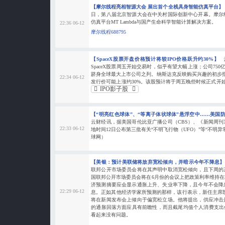
【摩尔线程亮相智源大会 展出首个全栈具身智能仿真平台】
日，第八届北京智源大会在中关村国际创新中心开幕。摩尔
仿真平台MT Lambda与国产生命科学智能计算解决方案。
22:36 06-12
摩尔线程688795
【SpaceX股票开盘价格预计将较IPO价格跃升约30%】
SpaceX股票周五开始交易时，似乎有望大幅上涨；公司750
跻身全球最大上市公司之列。纳斯达克反映购买兴趣的初步指
22:34 06-12
发行价可能上涨约30%。该股预计将于周五晚些时候正式开始
IPO影子股
【“明亮红色球体”、“等离子体状球体”悬浮空中……美国
云财经讯，据美国哥伦比亚广播公司（CBS）、《新闻周
22:33 06-12
地时间12日公布第三批有关“不明飞行物（UFO）”等“不明异
球网）
【美银：预计美联储将放弃宽松倾向，并暗示今年不降息
联邦公开市场委员会将在其声明中取消宽松倾向，且下周的
国联邦公开市场委员会将在6月份的会议上把政策利率维持在3.5
济预测摘要应会显示通胀上升、失业率下降，且今年不会降
22:29 06-12
息。正如其他经济学家所预测的那样，该行表示，新任主席
将在新闻发布会上倾向于偏宽松立场。他将提出，供应冲击
的通胀回落方面应具有前瞻性，而且截尾均值个人消费支出
看起来没有问题。