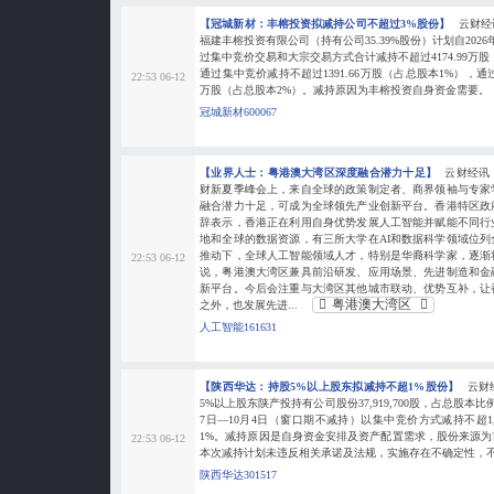
【冠城新材：丰榕投资拟减持公司不超过3%股份】
云财经
福建丰榕投资有限公司（持有公司35.39%股份）计划自2026年7
过集中竞价交易和大宗交易方式合计减持不超过4174.99万
通过集中竞价减持不超过1391.66万股（占总股本1%），通过
22:53 06-12
万股（占总股本2%）。减持原因为丰榕投资自身资金需要。
冠城新材600067
【业界人士：粤港澳大湾区深度融合潜力十足】
云财经讯
财新夏季峰会上，来自全球的政策制定者、商界领袖与专家
融合潜力十足，可成为全球领先产业创新平台。香港特区政
辞表示，香港正在利用自身优势发展人工智能并赋能不同行
地和全球的数据资源，有三所大学在AI和数据科学领域位
推动下，全球人工智能领域人才，特别是华裔科学家，逐渐
22:53 06-12
说，粤港澳大湾区兼具前沿研发、应用场景、先进制造和金
新平台。今后会注重与大湾区其他城市联动、优势互补，让
粤港澳大湾区
之外，也发展先进...
人工智能161631
【陕西华达：持股5%以上股东拟减持不超1%股份】
云财
5%以上股东陕产投持有公司股份37,919,700股，占总股本比例25
7日—10月4日（窗口期不减持）以集中竞价方式减持不超1,5
1%。减持原因是自身资金安排及资产配置需求，股份来源
22:53 06-12
本次减持计划未违反相关承诺及法规，实施存在不确定性，
陕西华达301517