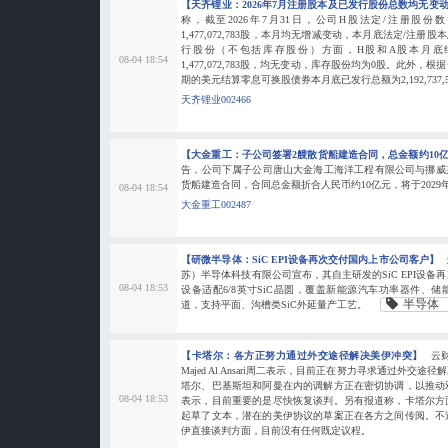
【天齐锂业：2026年7月注册股本及已发行股份总数均无变
称，截至2026年7月31日，公司H股法定/注册股份数目为2
1,477,072,783股，本月均无增减变动，本月底法定/注册股本总额
行股份（不包括库存股份）方面，H股和A股本月底结存分别
08-04 18:54
1,477,072,783股，均无变动，库存股份均为0股。此外，根
期的美元结算零息可换股债券本月底已发行总额为2,192,737
天齐锂业002466
【大金重工：子公司签署2艘散货船建造合同，总金额约10
告，公司下属子公司唐山大金海工海洋工程有限公司与挪威某船东
货船建造合同，合同总金额折合人民币约10亿元，将于2029
08-04 18:54
大金重工002487
【研微半导体：SiC EPI设备再次交付国内上市公司客户】
苏）半导体科技有限公司宣布，其自主研发的SiC EPI设
08-04 18:53
设备适配6/8英寸SiC晶圆，覆盖新能源汽车功率器件、
半导体
道，支持平面、沟槽类SiC外延量产工艺。
【卡塔尔：各方正努力通过外交途径解决美伊冲突】
云
Majed Al Ansari周二表示，目前正在努力寻求通过外交
塔尔、巴基斯坦和阿曼在内的调解方正在密切协调，以推动
08-04 18:53
表示，目前重要的是尽快恢复谈判。另有报道称，卡塔尔方
起草了文本，潜在的美伊协议的草案正在各方之间传阅。不
伊直接谈判方面，目前没有任何既定议程。