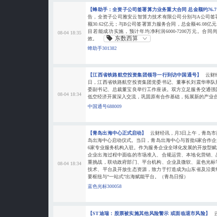
【蜂助手：全资子公司签署算力业务重大合同 总金额约76.
告，全资子公司雅安云智算力技术有限公司分别与A公司签
额30.62亿元；与B公司签署算力服务合同，总金额46.08亿
目若能成功实施，预计年均净利润6000-7200万元。合
08-04 18:35
东数西算
效。
蜂助手301382
【江西省铁路航空投资集团领导一行到访中国通号】
云财
日，江西省铁路航空投资集团党委书记、董事长刘震华率队
委副书记、总裁董宝良举行工作座谈。双方立足服务交通强
08-04 18:34
低空经济开展深入交流，巩固原有合作基础，拓展新的产业
中国通号688009
【青岛出海中心正式启动】
云财经讯，月3日上午，青岛
岛出海中心启动仪式。当日，青岛出海中心与首批6家合作
6家专业服务机构入驻。作为服务企业全球化发展的开放型
企业出海过程中面临的市场准入、合规运营、本地化营销、
重挑战，联动政府部门、平台机构、企业及微软、蓝色光标
08-04 18:34
技术、平台及开放生态资源，致力于打造成为山东省及沿黄
要枢纽与“一站式”出海赋能平台。（青岛日报）
蓝色光标300058
【ST迪瑞：股票被实施其他风险警示 或面临退市风险】