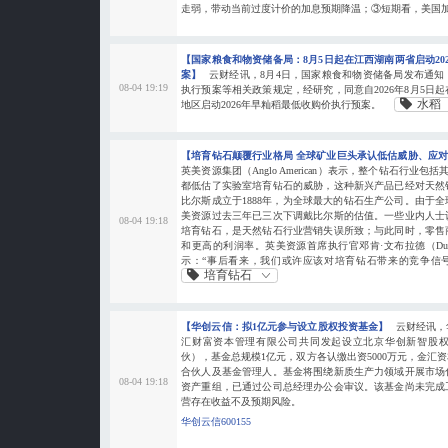
走弱，带动当前过度计价的加息预期降温；③短期看，美国加入
【国家粮食和物资储备局：8月5日起在江西湖南两省启动20
案】
云财经讯，8月4日，国家粮食和物资储备局发布通知
08-04 19:19
执行预案等相关政策规定，经研究，同意自2026年8月5日
水稻
地区启动2026年早籼稻最低收购价执行预案。
【培育钻石颠覆行业格局 全球矿业巨头承认低估威胁、应
英美资源集团（Anglo American）表示，整个钻石行业包括其
都低估了实验室培育钻石的威胁，这种新兴产品已经对天然
比尔斯成立于1888年，为全球最大的钻石生产公司。由于
美资源过去三年已三次下调戴比尔斯的估值。一些业内人士
08-04 19:18
培育钻石，是天然钻石行业营销失误所致；与此同时，零售
和更高的利润率。英美资源首席执行官邓肯·文布拉德（Dunca
示：“事后看来，我们或许应该对培育钻石带来的竞争信号
培育钻石
【华创云信：拟1亿元参与设立股权投资基金】
云财经讯，
汇财富资本管理有限公司共同发起设立北京华创新智股
伙），基金总规模1亿元，双方各认缴出资5000万元，金汇
合伙人及基金管理人。基金将围绕新质生产力领域开展市场
08-04 19:18
资产重组，已通过公司总经理办公会审议。该基金尚未完成
营存在收益不及预期风险。
华创云信600155