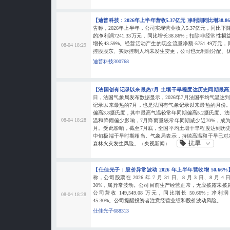
【迪普科技：2026年上半年营收5.37亿元 净利润同比增38.8
告称，2026年上半年，公司实现营业收入5.37亿元，同比下
的净利润7241.33万元，同比增长38.86%；扣除非经常性损益
增长43.59%。经营活动产生的现金流量净额-5751.49万元，
08-04 18:29
控股股东、实际控制人均未发生变更，公司也无利润分配、
迪普科技300768
【法国创有记录以来最热7月 土壤干旱程度达历史同期最
日，法国气象局发布数据显示，2026年7月法国平均气温达到2
记录以来最热的7月，也是法国有气象记录以来最热的月份
偏高3.8摄氏度，其中最高气温较常年同期偏高5.2摄氏度
08-04 18:28
温和降雨偏少影响，7月降雨量较常年同期减少近70%，成
月。受此影响，截至7月底，全国平均土壤干旱程度达到历史同
中旬极端干旱时期相当。气象局表示，持续高温和干旱已对
抗旱
森林火灾发生风险。（央视新闻）
【仕佳光子：股价异常波动 2026 年上半年营收增 50.66
称，公司股票在 2026 年 7 月 31 日、8 月 3 日、8 
30%，属异常波动。公司目前生产经营正常，无应披露未披露
公司营收 149,549.08 万元，同比增长 50.66%；净利润 
08-04 18:28
45.30%。公司提醒投资者注意经营业绩和股价波动风险。
仕佳光子688313