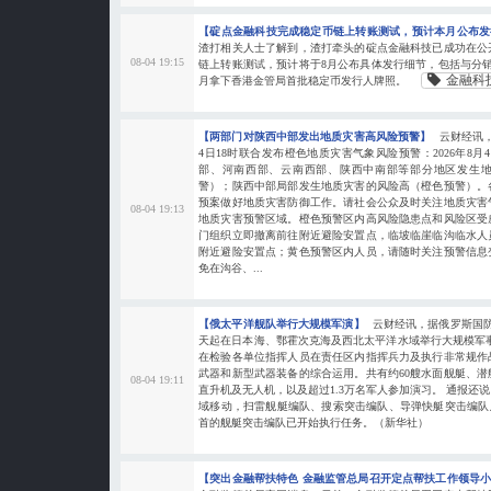
【碇点金融科技完成稳定币链上转账测试，预计本月公布
渣打相关人士了解到，渣打牵头的碇点金融科技已成功在公
08-04 19:15
链上转账测试，预计将于8月公布具体发行细节，包括与分
金融科
月拿下香港金管局首批稳定币发行人牌照。
【两部门对陕西中部发出地质灾害高风险预警】
云财经讯
4日18时联合发布橙色地质灾害气象风险预警：2026年8月4
部、河南西部、云南西部、陕西中南部等部分地区发生
警）；陕西中部局部发生地质灾害的风险高（橙色预警）。
预案做好地质灾害防御工作。请社会公众及时关注地质灾害
08-04 19:13
地质灾害预警区域。橙色预警区内高风险隐患点和风险区受
门组织立即撤离前往附近避险安置点，临坡临崖临沟临水人
附近避险安置点；黄色预警区内人员，请随时关注预警信息
免在沟谷、...
【俄太平洋舰队举行大规模军演】
云财经讯，据俄罗斯国
天起在日本海、鄂霍次克海及西北太平洋水域举行大规模军
在检验各单位指挥人员在责任区内指挥兵力及执行非常规作
武器和新型武器装备的综合运用。共有约60艘水面舰艇、潜
08-04 19:11
直升机及无人机，以及超过1.3万名军人参加演习。 通报还
域移动，扫雷舰艇编队、搜索突击编队、导弹快艇突击编队
首的舰艇突击编队已开始执行任务。（新华社）
【突出金融帮扶特色 金融监管总局召开定点帮扶工作领导