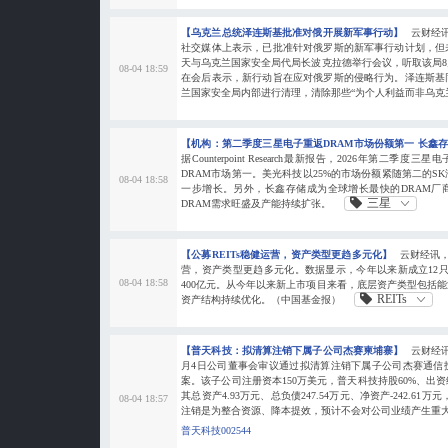
【乌克兰总统泽连斯基批准对俄开展新军事行动】
云财经
社交媒体上表示，已批准针对俄罗斯的新军事行动计划，但
天与乌克兰国家安全局代局长波克拉德举行会议，听取该局
08-04 18:59
在会后表示，新行动旨在应对俄罗斯的侵略行为。泽连斯基
兰国家安全局内部进行清理，清除那些“为个人利益而非乌克
【机构：第二季度三星电子重返DRAM市场份额第一 长鑫
据Counterpoint Research最新报告，2026年第二季
DRAM市场第一。美光科技以25%的市场份额紧随第二的S
08-04 18:58
一步增长。另外，长鑫存储成为全球增长最快的DRAM厂
三星
DRAM需求旺盛及产能持续扩张。
【公募REITs稳健运营，资产类型更趋多元化】
云财经讯，
营，资产类型更趋多元化。数据显示，今年以来新成立12只公
08-04 18:58
400亿元。从今年以来新上市项目来看，底层资产类型包括
REITs
资产结构持续优化。（中国基金报）
【普天科技：拟清算注销下属子公司杰赛柬埔寨】
云财经讯
月4日公司董事会审议通过拟清算注销下属子公司杰赛通信
案。该子公司注册资本150万美元，普天科技持股60%、出资约6
其总资产4.93万元、总负债247.54万元、净资产-242.61万
08-04 18:57
注销是为整合资源、降本提效，预计不会对公司业绩产生重
普天科技002544