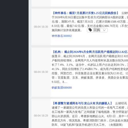
【神州泰岳：截至7月底累计斥资1.25亿元回购股份】
云财
于2026年6月26日通过以集中竞价方式回购部分A股的议案，
元/股，期限3个月。截至7月31日，已累计回购1588.43万股
8.33元/股，最低7.62元/股，支付总金额12486.70万元
08-04 18:30
回购
施回购计划并依规披露。
神州泰岳300002
【机构： 截止到2026年6月全网月活跃用户规模达到12.82
据显示，截止到2026年6月，全网月活跃用户规模达到12.8
户黏性持续增长，全网用户月人均使用时长及次数分别为189.
长了7.4%、3.1%。这当中，45岁以上用户占比达到39.
41.5%，同比分别增长了2.4%和0.7%，成为用户结构性变化
08-04 18:30
控股、阿里巴巴、抖音集团企业去重流量分别为12.81亿、12.
营；百度集团、京东、蚂蚁集团、拼多多、美团企业去重流量分别
9.55亿、8....
蚂蚁集团688688
【希腊警方逮捕两名与引发山火有关的嫌疑人】
云财经讯
逮捕了一家建筑公司的负责人和该公司的一名电气工程师，
在工地和一家风力发电厂之间搭建了输电线路，警方怀疑这
08-04 18:29
部山火的原因。近日，希腊多地燃起山火。8月1日，其中
典西北方向，情况危急。希腊消防部门表示，已向这处火场派遣
防车、18架飞机和7架直升机进行灭火工作。（央视新闻）