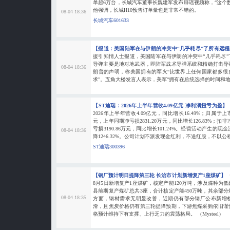
单超6万台，长城汽车董事长魏建军发布辟谣视频称，“这个
他强调，长城H10预售订单量也是非常不错的。
08-04 18:36
长城汽车601633
【报道：美国陆军在与伊朗的冲突中“几乎耗尽”了所有远
援引知情人士报道，美国陆军在与伊朗的冲突中“几乎耗尽
导弹主要是地对地武器，即陆军战术导弹系统和精确打击导
08-04 18:36
朗普的声明，称美国拥有的军火“比世界上任何国家都多很
求”。五角大楼发言人表示，美军“拥有在总统选择的时间和
【ST迪瑞：2026年上半年营收4.09亿元 净利润扭亏为盈】
2026年上半年营收4.09亿元，同比增长16.49%；归属于上
元，上年同期净亏损2831.20万元，同比增长126.83%；扣非
亏损3190.86万元，同比增长101.24%。经营活动产生的现金
08-04 18:36
降1246.32%。公司计划不派发现金红利，不送红股，不以
ST迪瑞300396
【钢厂预计明日提降第三轮 长治市计划新增复产1座煤矿】
8月5日新增复产1座煤矿，核定产能120万吨，涉及煤种为
县前期复产煤矿总共3座，合计核定产能450万吨，其余部
08-04 18:35
方面，钢材需求无明显改善，近期仍有部分钢厂公布新增
滑，且焦炭价格仍有第三轮提降预期，下游焦煤采购依旧谨
格预计维持下有支撑、上行乏力的震荡格局。 （Mysteel）