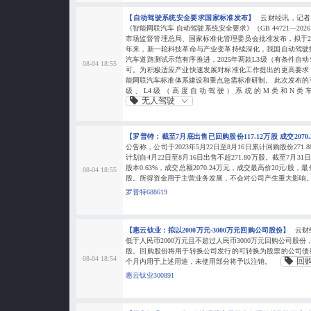
【自动驾驶系统安全要求国家标准发布】
云财经讯，记者
《智能网联汽车 自动驾驶系统安全要求》（GB 44721—2
市场监督管理总局、国家标准化管理委员会批准发布，拟于20
年来，新一轮科技革命与产业变革持续深化，我国自动驾驶
汽车道路测试示范有序推进，2025年两款L3级（有条件自
08-04 18:55
可。为积极适应产业快速发展对标准化工作提出的更高要求
能网联汽车标准体系建设和重点急需标准研制。 此次发布的
级、L4级（高度自动驾驶）系统的M类和N类车
无人驾驶
【罗普特：截至7月底出售已回购股份117.12万股 成交2070
公告称，公司于2023年5月22日至8月16日累计回购股份271.8
计划自4月22日至8月16日出售不超271.80万股。截至7月31
股本0.63%，成交总额2070.24万元，成交最高价20元/股，最低价
08-04 18:55
股。所得资金用于主营业务发展，不会对公司产生重大影响
罗普特688619
【惠云钛业：拟以2000万元-3000万元回购公司股份】
云财
低于人民币2000万元且不超过人民币3000万元回购公司股份
股。回购股份将用于转换公司发行的可转换为股票的公司债
08-04 18:54
回
个月内用于上述用途，未使用部分将予以注销。
惠云钛业300891