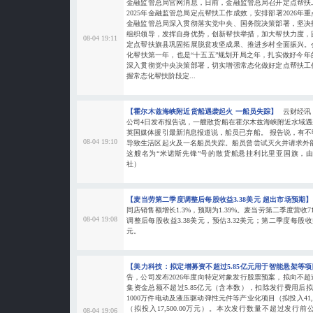
金融监管总局官网消息，日前，金融监管总局召开定点帮扶
2025年金融监管总局定点帮扶工作成效，安排部署2026年重
金融监管总局深入贯彻落实党中央、国务院决策部署，坚决
组织领导，发挥自身优势，创新帮扶举措，加大帮扶力度，
08-04 19:11
定点帮扶旗县巩固拓展脱贫攻坚成果、推进乡村全面振兴。会
化帮扶第一年，也是“十五五”规划开局之年，扎实做好今
深入贯彻党中央决策部署，切实增强常态化做好定点帮扶工
握常态化帮扶阶段定...
【霍尔木兹海峡附近货船遇袭起火 一船员失踪】
云财经讯
公司4日发布报告说，一艘散货船在霍尔木兹海峡附近水域
英国媒体援引最新消息报道说，船员已弃船。 报告说，有
08-04 19:10
导致生活区起火及一名船员失踪。船员曾尝试灭火并请求外
这艘名为“米诺斯先锋”号的散货船悬挂利比里亚国旗，
社）
【麦当劳第二季度调整后每股收益3.38美元 超出市场预期
同店销售额增长1.3%，预期为1.39%。麦当劳第二季度营收71
08-04 19:08
调整后每股收益3.38美元，预估3.32美元；第二季度每股收益
元。
【美力科技：拟定增募资不超过5.85亿元用于智能悬架等
告，公司发布2026年度向特定对象发行股票预案，拟向不超
集资金总额不超过5.85亿元（含本数），扣除发行费用后拟
1000万件电动及液压驱动弹性元件等产业化项目（拟投入41,
（拟投入17,500.00万元）。本次发行数量不超过发行
08-04 19:06