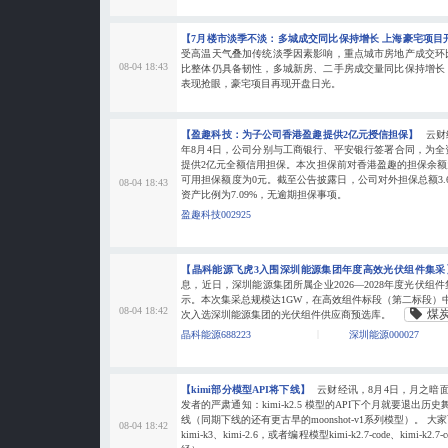
【7月楼市淡季不淡：多城成交同比保持增长 上海豪宅项目
受高温天气叠加传统淡季因素影响，重点城市房地产成交环
08-04 18:43
比整体仍具备韧性，多城新房、二手房成交量同比保持增长
表现抢眼，豪宅项目再现开盘日光。
【盈趣科技：为子公司香港盈趣提供2亿元授信担保】
云财
年8月4日，公司分别与工商银行、平安银行签署合同，为
提供2亿元全额信用担保。本次担保前对香港盈趣的担保余额
可用担保额度为0元。截至公告披露日，公司对外担保总额3.
08-04 18:43
资产比例为7.09%，无逾期担保事项。
盈趣科技002925
【晶科能源飞虎3入围深圳能源集团年度高效光伏组件集
息，近日，深圳能源集团所属企业2026—2028年度光伏
示。本次集采总规模达1GW，在高效组件标段（第二标段）
08-04 18:42
煤
次入选深圳能源集团的光伏组件供应商预选库。
晶科能源688223
深圳能源000027
【kimi部分模型API将下线】
云财经讯，8月4日，月之暗面Kim
发者的严肃通知：kimi-k2.5 模型的API下个月就要退出历史
线（同期下线的还有更古早的moonshot-v1系列模型）。
08-04 18:42
kimi-k3、kimi-2.6，或者编程模型kimi-k2.7-code、kimi-k2.7