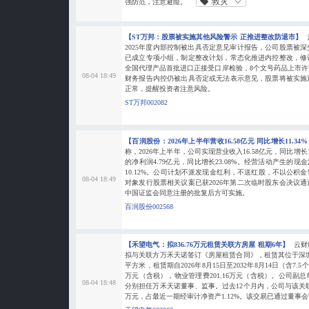
救灾
强防范，注意避险。
【ST万邦：股票被实施其他风险警示 正推进整改防退市】
2025年度内部控制被出具否定意见审计报告，公司股票被
已成立专项小组，制定整改计划，常态化推进内控整改，修
全国代理产品首批进口正接受口岸检验，8个文号药品上市
08-04 18:49
财务报告内控仍被出具否定或无法表示意见，股票将被实施
正常，提醒投资者注意风险。
ST万邦002082
【百润股份：2026年上半年营收16.58亿元 同比增长11.34
称，2026年上半年，公司实现营业收入16.58亿元，同比增长
的净利润4.79亿元，同比增长23.08%。经营活动产生的现
10.12%。公司计划不派发现金红利，不送红股，不以公积
08-04 18:49
对象发行股票相关议案已获2026年第二次临时股东会决议
中国证监会同意注册的批复后方可实施。
百润股份002568
【禾望电气：拟836.76万元租赁关联方房屋 租期6年】
云财
拟与关联方万禾天诺签订《房屋租赁合同》，租赁其位于深圳福
平方米，租赁期自2026年8月15日至2032年8月14日（含7.5
万元（含税），物业管理费201.16万元（含税）。公司副
08-04 18:48
分别担任万禾天诺董事、监事。过去12个月内，公司与该关联人
万元，占最近一期经审计净资产1.12%。该交易已通过董事