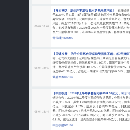
【青云科技：股价异常波动 提示多项经营风险】
云财经讯
于2026年7月31日、8月3日和8月4日连续三个交易日收盘
异常波动。经自查，公司经营正常，未发生重大变化，也无
风险，截至2025年12月31日，公司归属股东净资产2151.
08-04 18:46
负，触发退市警示；2025年及2026年一季度归母净利润均为
资产负债率达93.38%，若2026年未达盈亏平衡，将面临资金
青云科技688316
【荣盛发展：为子公司邢台荣盛融资提供不超1.1亿元担
称，公司拟为控股子公司邢台荣盛与工商银行邢台百泉支行合
连带责任保证担保，担保总额不超1.1亿元，期限不超49个
押。邢台荣盛资产负债率110.17%，公司间接持股99.99
08-04 18:45
保总额431.97亿元，占最近一期经审计净资产的764.51%，逾
荣盛发展002146
【中国铁建：2026年上半年新签合同额8781.58亿元，同比下降
铁建公告，2026年第二季度主要经营数据显示，公司本年累计新
比减少16.85%。其中工程承包新签合同额6506.48亿元，同比减少
亿元，同比减少11.17%；规划设计咨询75.56亿元，同比减少2
元，同比增长8.59%；房地产开发272.37亿元，同比减少25.9
08-04 18:44
比减少20.07%；产业金融35.89亿元，同比减少11.00%；
0.11%。按地区统计，境内新签合同额7546.63亿元，同比减少19.
中国铁建601186