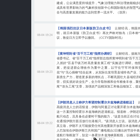
建成，公众满意度持续提升，气象治理能力和治理效能稳步提
成具有世界影响力的气象科技创新中心和国际领先的智慧气
全与高质量发展的能力达到世界一流水平。（澎湃）
【韩国强烈抗议日本新版防卫白皮书】
云财经讯，韩国外
明，就日本新版《防卫白皮书》再次声称对独岛（日本称“
08-04 19:24
议，敦促日方立即予以撤回。（CCTV国际时讯）
【黄坤明到省“百千万工程”指挥办调研】
云财经讯，据南方
省委书记、省“百千万工程”指挥部总指挥黄坤明到省“百千万
入抓好“百县千镇万村高质量发展工程”实施进行调研。他
展，把促进群众增收作为重中之重，以守住守牢环保和
08-04 19:23
花”与“无心插柳”结合起来，从实际出发培育县域特色产业
新质生产力，塑造更多新的增长点，不断巩固壮大县域经济
营，切实抓好农业生产，全力夺取秋粮和全年粮食丰收，聚焦
尾”“农头工尾”文章，加强农产品精深加工和食品细加工，提速
【伊朗消息人士称伊方希望控制霍尔木兹海峡进港航运】
高级消息人士的话报道，伊朗与阿曼正讨论重开霍尔木兹海
这一方案控制经霍尔木兹海峡的进港航运。报道称，伊朗还
船只动态，且具备在必要时干预的能力，“这是当前正在讨
在通报伊朗方面后放行出港船只。”该消息人士说。该消息
08-04 19:22
其立场，伊朗不太可能接受任何其他重新开放霍尔木兹海峡
人巴加埃在伊朗伊斯兰共和国广播电视台2日播出的节目中
道航行制框架下，划定一条霍尔木兹海峡新航线，以确保双
航运
益与安全。（新华社...