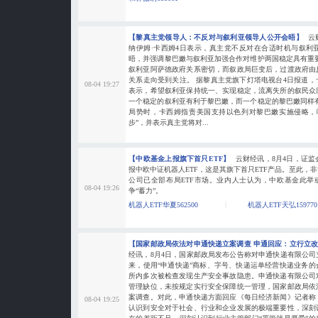
【黎真主党领导人：不反对与叙利亚领导人公开会晤】
云
纳伊姆·卡西姆4日表示，真主党不反对在合适时机与叙利
晤，并强调黎巴嫩与叙利亚加强合作对维护两国稳定具有重
叙利亚阿萨德政府关系密切，而叙政局巨变后，过渡政府由
关系走向受到关注。 据黎真主党旗下灯塔电视台4日报道
08-04 19:27
表示，希望叙利亚保持统一、实现稳定，流离失所的叙民众
一个稳定的叙利亚有利于黎巴嫩，而一个稳定的黎巴嫩同样
局势时，卡西姆指责美国支持以色列对黎巴嫩实施侵略，
步”，并表示真主党将对...
【中欧基金上报旗下首只ETF】
云财经讯，8月4日，证
报中欧中证机器人ETF，这是其旗下首只ETF产品。至此，
公司已全部布局ETF市场。业内人士认为，中欧基金此举
08-04 19:26
争“蓄力”。
机器人ETF华夏562500
机器人ETF天弘159770
【国家邮政局依法对申通快递立案调查 申通回应：立行立
经讯，8月4日，国家邮政局发布公告称对申通快递有限公
来，使用“申通快递”商标、字号、快递运单经营快递业务
所内多次被检查发现生产安全事故隐患。申通快递有限公司
管理缺位，未按规定实行安全保障统一管理，国家邮政局依
案调查。对此，申通快递方面回应《每日经济新闻》记者称
08-04 19:25
认识到安全对于社会、行业和企业发展的极端重要性，深刻