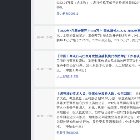
6332.24万股（含本数），发行价格不低于定价基准日前
80%。
美力科技300611
【2026年7月基金新开户19.9万户 同比增长23.22% 2026年
讯，上交所数据显示，2026年7月基金新开户19.9万户，环比下降
08-04 19:05
的16.15万户增长23.22%。2026年累计新开203.05万户，同比增
【中国工商银行与巴西开发性金融机构代表团举行工作会
工商银行董事长廖林、副行长张伟武会见来访的巴西开发性
服务中巴经贸往来、深化双边本币合作、人工智能应用、
08-04 19:01
流。（中国工商银行）
人工智能161631
【调整核心技术人员，热景生物股价大跌，公司回应】
云
价大跌。截至收盘，公司股价报98.93元/股，收盘跌幅为6.
披露关于调整核心技术人员的公告。IVD业务线两名业务
两名业务骨干被调入。对此，热景生物回应，舜景医药偏向
周期较长，投入也比较大。但市场已经有一些针对创新药周
08-04 19:00
公司目前还没有涉及，如果涉及到这类业务会及时公告。对
为双轮驱动战略进行的。股价受多重因素影响，业绩情况
准。（中证金牛座）
热景生物688068