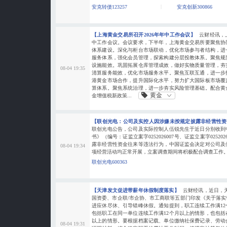
安克转债123257
安克创新300866
【上海黄金交易所召开2026年年中工作会议】
云财经讯，
中工作会议。会议要求，下半年，上海黄金交易所要聚焦协
体系建设。深化与柜台市场联动，优化市场参与者结构，进
服务体系，强化会员管理，探索构建分层投教体系。聚焦规
设施能效。巩固拓展仓库管理成效，做好实物质量管理，夯
08-04 19:35
清算服务能效，优化市场服务水平。聚焦互联互通，进一步
港黄金市场合作，提升国际化水平，努力扩大国际板市场覆
算体系。聚焦系统治理，进一步夯实风险管理基础。配合黄
黄金
金增值税新政策...
【联创光电：公司及实控人因涉嫌未按规定披露非经营性
联创光电公告，公司及实际控制人伍锐先生于近日分别收到
书》（编号：证监立案字0252026007号、证监立案字02520
露非经营性资金往来等违法行为，中国证监会决定对公司及
08-04 19:34
项经营活动均正常开展，立案调查期间将积极配合调查工作
联创光电600363
【天津发文促进带薪年休假制度落实】
云财经讯，近日，
国资委、市企联/市企协、市工商联等五部门印发《关于落
进应休尽休、引导错峰休假。通知提到，职工连续工作满1
包括职工在同一单位连续工作满12个月以上的情形，也包括
以上的情形。要根据档案记载、单位缴纳社保费记录、劳动
08-04 19:31