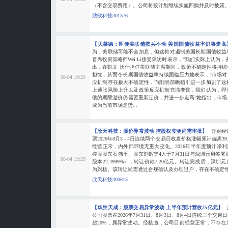
（不含交易费用）。公司将按计划继续实施回购并及时披露
致欧科技301376
【贝莱德：即便美联储按兵不动 美国国债收益率仍将走
为，美联储可能不会加息，但这将对遏制美国长期国债收益
首席投资策略师Wei Li接受采访时表示，“我们实际上认为
出，在凯文·沃什担任美联储主席期间，政策不确定性将持
担忧，从而令长期国债收益率持续面临压力她表示，“市场
08-04 19:29
应机制存在极大不确定性，而削弱前瞻指引进一步加剧了这
上通胀风险上升以及政策反应机制充满变数，我们认为，即
债的期限溢价仍需要重新定价，并进一步走高”她指出，市
成为当前市场走势...
【欣天科技：股价异常波动 控股权变更尚需审批】
云财经
票2026年8月3 - 4日连续两个交易日收盘价格涨幅累计偏离3
经营正常，内外部环境无重大变化。2026年半年度预计净利润亏损
控股股东石伟平、股东刘辉等4人于7月31日与深圳元启签署协议
08-04 19:29
股本22.4999%），转让价款7.20亿元。转让完成后，深
为刘杨。该转让尚需通过合规确认及办理过户，存在不确定
欣天科技300615
【华胜天成：股票交易异常波动 上半年预计营收25亿元】
公司股票在2026年7月31日、8月3日、8月4日连续三个交
超20%，属异常波动。经核查，公司目前经营正常，不存