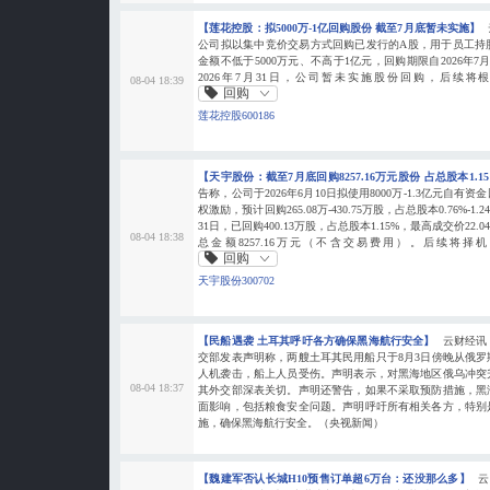
【莲花控股：拟5000万-1亿回购股份 截至7月底暂未实施】
公司拟以集中竞价交易方式回购已发行的A股，用于员工持
金额不低于5000万元、不高于1亿元，回购期限自2026年7月1
2026年7月31日，公司暂未实施股份回购，后续
08-04 18:39
回购
莲花控股600186
【天宇股份：截至7月底回购8257.16万元股份 占总股本1.1
告称，公司于2026年6月10日拟使用8000万-1.3亿元自
权激励，预计回购265.08万-430.75万股，占总股本0.76%-
31日，已回购400.13万股，占总股本1.15%，最高成交价22.0
08-04 18:38
总金额8257.16万元（不含交易费用）。后续将
回购
天宇股份300702
【民船遇袭 土耳其呼吁各方确保黑海航行安全】
云财经讯
交部发表声明称，两艘土耳其民用船只于8月3日傍晚从俄
人机袭击，船上人员受伤。声明表示，对黑海地区俄乌冲突
08-04 18:37
其外交部深表关切。声明还警告，如果不采取预防措施，黑
面影响，包括粮食安全问题。声明呼吁所有相关各方，特别
施，确保黑海航行安全。（央视新闻）
【魏建军否认长城H10预售订单超6万台：还没那么多】
云