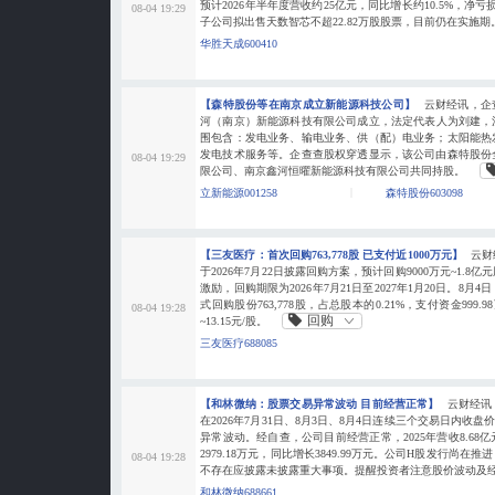
预计2026年半年度营收约25亿元，同比增长约10.5%，净亏损2
08-04 19:29
子公司拟出售天数智芯不超22.82万股股票，目前仍在实施期
华胜天成600410
【森特股份等在南京成立新能源科技公司】
云财经讯，企
河（南京）新能源科技有限公司成立，法定代表人为刘建，注
围包含：发电业务、输电业务、供（配）电业务；太阳能热
发电技术服务等。企查查股权穿透显示，该公司由森特股份
08-04 19:29
限公司、南京鑫河恒曜新能源科技有限公司共同持股。
立新能源001258
森特股份603098
【三友医疗：首次回购763,778股 已支付近1000万元】
云财
于2026年7月22日披露回购方案，预计回购9000万元~1.
激励，回购期限为2026年7月21日至2027年1月20日。8
式回购股份763,778股，占总股本的0.21%，支付资金999.9
08-04 19:28
回购
~13.15元/股。
三友医疗688085
【和林微纳：股票交易异常波动 目前经营正常】
云财经讯
在2026年7月31日、8月3日、8月4日连续三个交易日内收
异常波动。经自查，公司目前经营正常，2025年营收8.68亿
2979.18万元，同比增长3849.99万元。公司H股发行尚
08-04 19:28
不存在应披露未披露重大事项。提醒投资者注意股价波动及
和林微纳688661