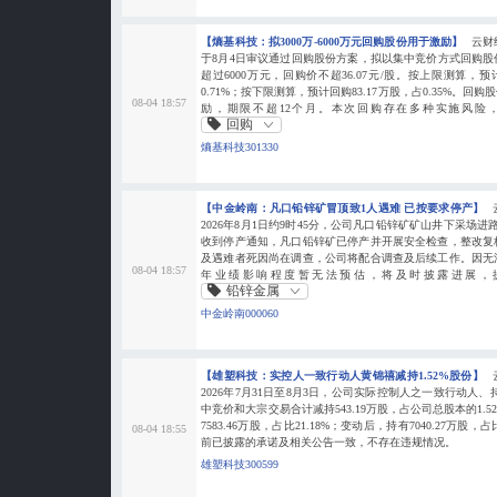
【熵基科技：拟3000万-6000万元回购股份用于激励】
云财
于8月4日审议通过回购股份方案，拟以集中竞价方式回购股份
超过6000万元，回购价不超36.07元/股。按上限测算，预
0.71%；按下限测算，预计回购83.17万股，占0.35%。
08-04 18:57
励，期限不超12个月。本次回购存在多种实施风险
回购
熵基科技301330
【中金岭南：凡口铅锌矿冒顶致1人遇难 已按要求停产】
2026年8月1日约9时45分，公司凡口铅锌矿矿山井下采场
收到停产通知，凡口铅锌矿已停产并开展安全检查，整改复
及遇难者死因尚在调查，公司将配合调查及后续工作。因无
08-04 18:57
年业绩影响程度暂无法预估，将及时披露进展，
铅锌金属
中金岭南000060
【雄塑科技：实控人一致行动人黄锦禧减持1.52%股份】
2026年7月31日至8月3日，公司实际控制人之一致行动人
中竞价和大宗交易合计减持543.19万股，占公司总股本的1.
7583.46万股，占比21.18%；变动后，持有7040.27万股，
08-04 18:55
前已披露的承诺及相关公告一致，不存在违规情况。
雄塑科技300599