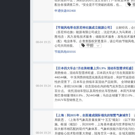
在的差距不足，深刻认识到行业主管部门“严管就是厚爱”
配合各项调查工作。“安全是不可突破的底线，也...
申通快递002468
【节能风电等在苏尼特右旗成立能源公司】
云财经讯，企
（苏尼特右旗）能源有限公司成立，法定代表人为马果靖，注
围包含：风力发电技术服务；储能技术服务；发电技术服
（配）电业务等。企查查股权穿透显示，该公司由节能风电
08-04 19:25
甲醇
公司共同持股。
节能风电601016
【日本四大车企7月在美销量上升1.9% 混动车型需求旺盛
局势推动，混动车型需求旺盛，日本四大车企7月在美国新车合
446544辆。 中东局势持续恶化推高全球油价，利好节油
性的背景下，日本车企持续丰富混动产品矩阵。 全球销量
08-04 19:24
0.8%，录得216361辆；但含混动在内的电气化车型占总销量比重
百分点。 依托混动车型以及高性价比车型热销，本田汽车销量上涨
斯巴鲁销量增长0.8%，为54454辆；马自达销量下滑13.0%
力SUV车型销售乏力。
【上海：到2035年，全面建成国际领先的智慧气象城市】
局获悉，《上海市气象高质量发展“十五五”规划》（以下
施。根据《规划》，到2030年，上海基本建成与世界影响
际大都市相匹配的现代气象体系，气象科技能力现代化与社
08-04 19:24
关键核心技术取得重大突破，陆海空天一体化、全域无缝隙