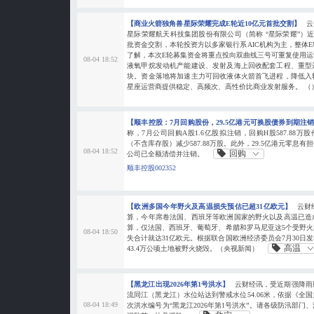
【商业火箭独角兽星际荣耀完成E轮近10亿元首批交割】
云
星际荣耀航天科技集团股份有限公司（简称 “星际荣耀”）近
批资金交割，本轮投资方以多家银行系AIC机构为主，整体
了解，本次E轮募集资金将重点投向双曲线三号可重复使用
08-04 18:52
液氧甲烷发动机产能建设、发射及海上回收配套工程、重型
块。资金落地将加速主力可回收液体火箭首飞进程，降低入
星座运营商提供稳定、高频次、高性价比商业发射服务。 （
【顺丰控股：7月回购股份，29.5亿港元可换股债券到期注
称，7月公司回购A股1.6亿股拟注销，回购H股587.88
（不含库存股）减少587.88万股。此外，29.5亿港元零息
08-04 18:52
回购
公司已全额清偿并注销。
顺丰控股002352
【欧洲多国今年野火及高温损失预估已超31亿欧元】
云财
算，今年席卷法国、西班牙等欧洲国家的野火以及高温已造
算，仅法国、西班牙、葡萄牙、希腊和罗马尼亚这5个受野
08-04 18:50
失合计就达31亿欧元。根据联合国欧洲经济委员会7月30日
高温
43.4万公顷土地被野火烧毁。（央视新闻）
【黑龙江出现2026年第1号洪水】
云财经讯，受近期强降雨影
流同江（黑龙江）水位站达到警戒水位54.06米，依据《全
08-04 18:49
次洪水编号为“黑龙江2026年第1号洪水”。请各级防汛部