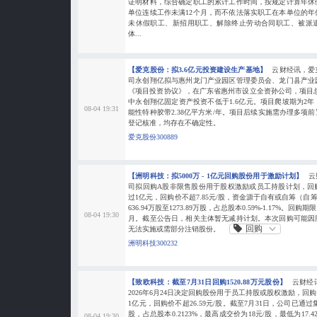
证明材料，综合确定职工的累计工作时间，按规定计算年休
单位连续工作未满12个月，而不依法落实职工在本单位的
未休假职工、新招用职工、解除终止劳动合同职工、被派
体...
【爱克股份：拟3.6亿元投资建设生产基地】
云财经讯，爱
司永创翔亿拟与惠州龙门产业园区管理委员会、龙门县产业
《项目投资协议》，在广东省惠州市设立全资孙公司，项目总
中永创翔亿固定资产投资不低于1.6亿元。项目爬坡期为2
08-04 19:31
能性特种胶带2.38亿平方米/年。项目后续实施需办理多项
登记核准，均存在不确定性。
爱克股份300889
【洲明科技：拟5000万 - 1亿元回购股份用于激励计划】
云
司拟回购A股非限售股份用于股权激励或员工持股计划，回购
过1亿元，回购价不超7.85元/股，资金源于自有或自筹（自
636.94万股至1273.89万股，占总股本0.59%-1.17%。
08-04 19:30
月。截至公告日，相关主体暂无减持计划。本次回购可能因
回购
无法实施或需部分注销股份。
洲明科技300232
【致欧科技：截至7月31日回购1520.88万元股份】
云财经
2026年6月24日决定回购股份用于员工持股或股权激励，回购
1亿元，回购价不超26.59元/股。截至7月31日，公司已通过
股，占总股本0.2123%，最高成交价为18元/股，最低为17.42
08-04 19:30