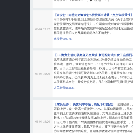
【永安行：向特定对象发行A股股票申请获上交所审核通过
司于2026年8月4日收到上海证券交易所出具的《关于永安
发行股票的交易所审核意见》，公司向特定对象发行股票申
信息披露要求。该事项尚需获得中国证监会作出同意注册的
08-04 19:22
得同意注册的决定及其时间尚存在不确定性。
永安行603776
【SK海力士创纪录奖金又生风波 新分配方式引发工会强
此前承诺将该公司年度营业利润的10%作为奖金发放给员
薪风潮。然而，最新消息指出，SK海力士与工会目前正因
芒。由于人工智能巨额投资热潮，SK海力士今年有望实现
公司今年的营业利润可能达到1750亿美元，意味着今年SK
08-04 19:20
到约49万美元。但代表SK海力士员工的工会表示，SK海力
以股票形式支付，并设定锁定期，且在公司出现亏损时进行
人工智能161631
【东吴证券： 美债利率寻顶，易见下行拐点】
云财经讯，
两轮上行，盘中最高一度接近4.75%。从驱动因素看，7月29
益率的上行主要来自通胀风险溢价，其背后是油价上涨以及
担忧；7月31日10年美债收益率加速上行，则来自美联储官
08-04 19:20
日元汇率干预消息下对美债抛售的担忧也可能是推手之一。
方向上保持顶部震荡，易见下行拐点。其下行驱动来自于：①特
②前期宽财政脉冲的退坡、金融条件收紧对国内需求的抑制，