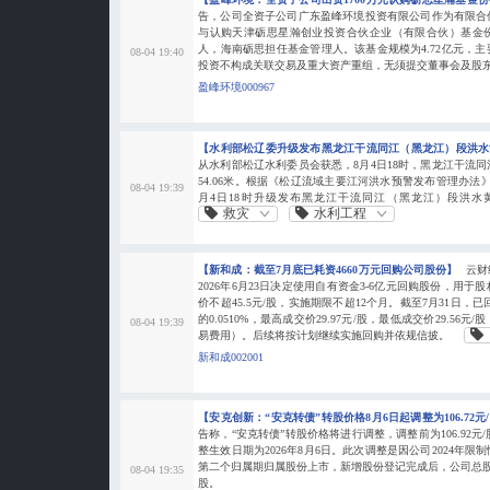
告，公司全资子公司广东盈峰环境投资有限公司作为有限合伙
与认购天津砺思星瀚创业投资合伙企业（有限合伙）基金
人，海南砺思担任基金管理人。该基金规模为4.72亿元，
08-04 19:40
投资不构成关联交易及重大资产重组，无须提交董事会及股
盈峰环境000967
【水利部松辽委升级发布黑龙江干流同江（黑龙江）段洪
从水利部松辽水利委员会获悉，8月4日18时，黑龙江干流
54.06米。根据《松辽流域主要江河洪水预警发布管理办法》
08-04 19:39
月4日18时升级发布黑龙江干流同江（黑龙江）段洪水
救灾
水利工程
【新和成：截至7月底已耗资4660万元回购公司股份】
云财
2026年6月23日决定使用自有资金3-6亿元回购股份，用
价不超45.5元/股，实施期限不超12个月。截至7月31日，已
的0.0510%，最高成交价29.97元/股，最低成交价29.56元
08-04 19:39
易费用）。后续将按计划继续实施回购并依规信披。
新和成002001
【安克创新：“安克转债”转股价格8月6日起调整为106.72元
告称，“安克转债”转股价格将进行调整，调整前为106.92元/股
整生效日期为2026年8月6日。此次调整是因公司2024年
第二个归属期归属股份上市，新增股份登记完成后，公司总股本将
08-04 19:35
股。