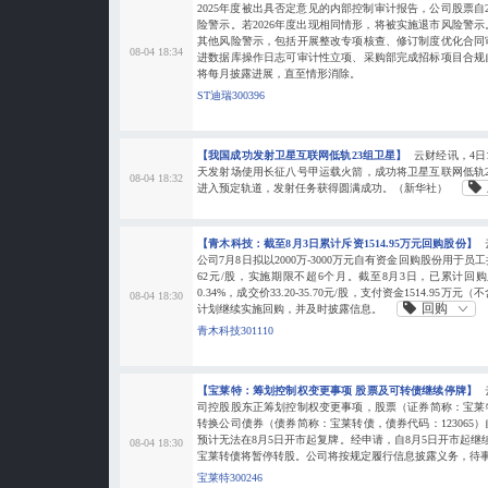
2025年度被出具否定意见的内部控制审计报告，公司股票自2
险警示。若2026年度出现相同情形，将被实施退市风险警
其他风险警示，包括开展整改专项核查、修订制度优化合同
08-04 18:34
进数据库操作日志可审计性立项、采购部完成招标项目合规
将每月披露进展，直至情形消除。
ST迪瑞300396
【我国成功发射卫星互联网低轨23组卫星】
云财经讯，4日
天发射场使用长征八号甲运载火箭，成功将卫星互联网低轨
08-04 18:32
进入预定轨道，发射任务获得圆满成功。（新华社）
【青木科技：截至8月3日累计斥资1514.95万元回购股份】
公司7月8日拟以2000万-3000万元自有资金回购股份用于
62元/股，实施期限不超6个月。截至8月3日，已累计回购
0.34%，成交价33.20-35.70元/股，支付资金1514.95
08-04 18:30
回购
计划继续实施回购，并及时披露信息。
青木科技301110
【宝莱特：筹划控制权变更事项 股票及可转债继续停牌】
司控股股东正筹划控制权变更事项，股票（证券简称：宝莱特，
转换公司债券（债券简称：宝莱转债，债券代码：123065）自
预计无法在8月5日开市起复牌。经申请，自8月5日开市起继
08-04 18:30
宝莱转债将暂停转股。公司将按规定履行信息披露义务，待
宝莱特300246