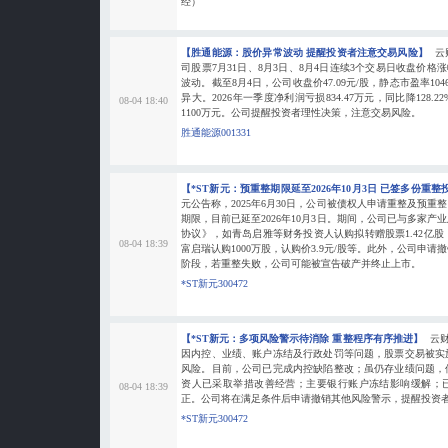
经）
【胜通能源：股价异常波动 提醒投资者注意交易风险】
云
司股票7月31日、8月3日、8月4日连续3个交易日收盘价格
波动。截至8月4日，公司收盘价47.09元/股，静态市盈率1046
异大。2026年一季度净利润亏损834.47万元，同比降128.2
08-04 18:40
1100万元。公司提醒投资者理性决策，注意交易风险。
胜通能源001331
【*ST新元：预重整期限延至2026年10月3日 已签多份重
元公告称，2025年6月30日，公司被债权人申请重整及预
期限，目前已延至2026年10月3日。期间，公司已与多家
协议》，如青岛启雅等财务投资人认购拟转赠股票1.42亿股，
08-04 18:39
富启瑞认购1000万股，认购价3.9元/股等。此外，公司申
阶段，若重整失败，公司可能被宣告破产并终止上市。
*ST新元300472
【*ST新元：多项风险警示待消除 重整程序有序推进】
云
因内控、业绩、账户冻结及行政处罚等问题，股票交易被实
风险。目前，公司已完成内控缺陷整改；虽仍存业绩问题，
资人已采取举措改善经营；主要银行账户冻结影响缓解；
08-04 18:39
正。公司将在满足条件后申请撤销其他风险警示，提醒投资
*ST新元300472