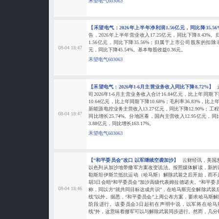
禾望电气603063
【禾望电气：2026年上半年净利润1.56亿元，同比降35.5
告，2026年上半年营业收入17.25亿元，同比下降8.43
1.56亿元，同比下降35.56%；归属于上市公司股东的扣除
08-04 18:47
元，同比下降45.54%。基本每股收益0.36元。
禾望电气603063
【禾望电气：2026年1-6月主营业务收入同比下降8.72%】
司2026年1-6月主营业务收入合计16.84亿元，比上年同期
10.64亿元，比上年同期下降10.68%；毛利率36.83%，比
新能源电控业务主营收入13.27亿元，同比下降12.90%；工
08-04 18:47
同比增长25.74%。分地区看，国内主营收入12.95亿元，同
3.88亿元，同比增长163.17%。
禾望电气603063
【“和平委员会”改口 以军继续空袭加沙】
云财经讯，美国发
以色列从加沙地带撤军方案改变说法。按照媒体解读，新的
勒斯坦伊斯兰抵抗运动（哈马斯）解除武装之后开始，而不
胡3日会晤“和平委员会”加沙高级代表姆拉德诺夫。“和平委
08-04 18:46
称，同以方“就共同目标达成共识”，在哈马斯完全解除武装
线”以外。据悉，“和平委员会”上周公布方案，要求哈马斯
阶段进行。该委员会3日起初在声明中说，以军将在哈马斯
线”外，这意味着撤军可以与解除武装同步进行。然而，几分钟