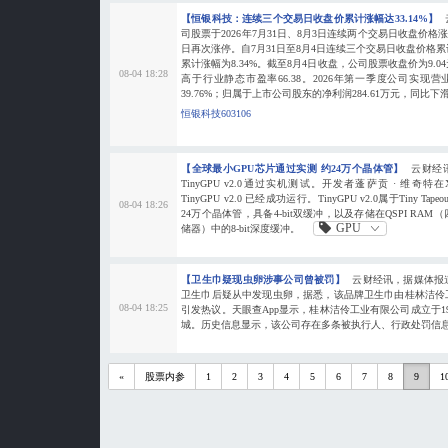
【恒银科技：连续三个交易日收盘价累计涨幅达33.14%】
司股票于2026年7月31日、8月3日连续两个交易日收盘价格
日再次涨停。自7月31日至8月4日连续三个交易日收盘价格累计
累计涨幅为8.34%。截至8月4日收盘，公司股票收盘价为9.04元
08-04 18:28
高于行业静态市盈率66.38。2026年第一季度公司实现营业
39.76%；归属于上市公司股东的净利润284.61万元，同比下滑4
恒银科技603106
【全球最小GPU芯片通过实测 约24万个晶体管】
云财经
TinyGPU v2.0通过实机测试。开发者蓬萨贡 · 维奇
TinyGPU v2.0 已经成功运行。TinyGPU v2.0属于Tiny Ta
08-04 18:26
24万个晶体管，具备4-bit双缓冲，以及存储在QSPI R
GPU
储器）中的8-bit深度缓冲。
【卫生巾疑现虫卵涉事公司曾被罚】
云财经讯，据媒体报
卫生巾后疑从中发现虫卵，据悉，该品牌卫生巾由桂林洁伶
08-04 18:25
引发热议。天眼查App显示，桂林洁伶工业有限公司成立于1
城。历史信息显示，该公司存在多条被执行人、行政处罚信
«
股票内参
1
2
3
4
5
6
7
8
9
1