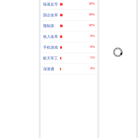
10%
陆基反导
10%
国企改革
10%
预制菜
9%
收入改革
8%
手机游戏
5%
航天军工
4%
深港通