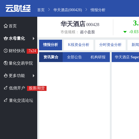
首页
华天酒店(000428)
情报分析
3
华天酒店
000428
首页
-0.03
市值规模：
超小盘股
水母量化
情报分析
K线资金分析
分时资金分析
新闻
财经快讯
7x24
资讯聚合
全部公告
机构研报
华天酒店
Supe
量化交易学院
更多功能
低佣开户
股票/期货
量化交流论坛