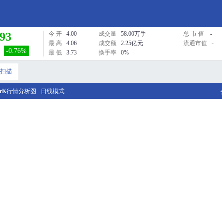
.93
今 开
4.00
成交量
58.00万手
总 市 值
-
最 高
4.06
成交额
2.25亿元
流通市值
-
-0.76%
最 低
3.73
换手率
0%
扫描
rK
行情分析图
日线模式