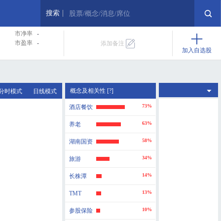
搜索
股票/概念/消息/席位
市净率
-
市盈率
-
添加备注
加入自选股
概念及相关性 [?]
分时模式
日线模式
73%
酒店餐饮
63%
养老
58%
湖南国资
34%
旅游
14%
长株潭
13%
TMT
10%
参股保险