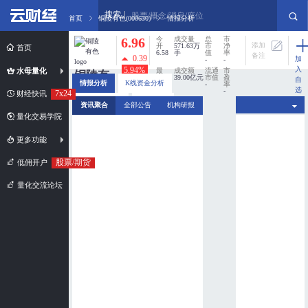
搜索
股票/概念/消息/席位
首页
铜陵有色(000630)
情报分析
6.96
今
成交量
总
市
添加
开
571.63万
市
净
首页
6.58
手
值
率
备注
0.39
加
-
-
入
5.94%
水母量化
最
成交额
流通
市
铜陵有
高
39.00亿元
市值
盈
自
情报分析
K线资金分析
6.98
-
率
色
选
-
7x24
财经快讯
股
最
换手率
分时资金分析
新闻扫描
资讯聚合
全部公告
机构研报
000630
低
0%
6.52
量化交易学院
市值规模：
超小盘股
更多功能
股票/期货
低佣开户
量化交流论坛