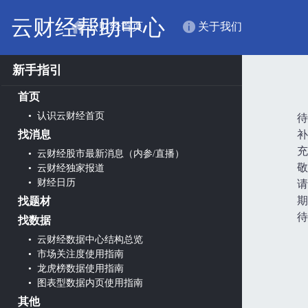
云财经帮助中心
云财经首页
关于我们
新手指引
首页
• 认识云财经首页
待
找消息
补
充
• 云财经股市最新消息（内参/直播）
敬
• 云财经独家报道
• 财经日历
请
期
找题材
待
找数据
• 云财经数据中心结构总览
• 市场关注度使用指南
• 龙虎榜数据使用指南
• 图表型数据内页使用指南
其他