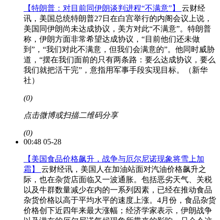
【特朗普：对目前同伊朗谈判进程“不满意”】
云财经
讯，美国总统特朗普27日在白宫举行的内阁会议上说，
美国同伊朗尚未达成协议，美方对此“不满意”。特朗普
称，伊朗方面非常希望达成协议，“目前他们还未做
到”，“我们对此不满意，但我们会满意的”。他同时威胁
道，“摆在我们面前的只有两条路：要么达成协议，要么
我们就把活干完”，意指用军事手段实现目标。（新华
社）
(0)
点击微博或扫描二维码分享
(0)
00:48 05-28
【美国食品价格飙升，战争与厄尔尼诺现象将雪上加
霜】
云财经讯，美国人在加油站面对汽油价格飙升之
际，也在杂货店面临又一波通胀。包括恶劣天气、关税
以及牛群数量减少在内的一系列因素，已经在推动食品
杂货价格以高于平均水平的速度上涨。4月份，食品杂货
价格创下近四年来最大涨幅；经济学家表示，伊朗战争