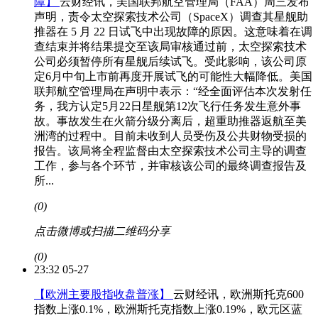
障】
云财经讯，美国联邦航空管理局（FAA）周三发布
声明，责令太空探索技术公司（SpaceX）调查其星舰助
推器在 5 月 22 日试飞中出现故障的原因。这意味着在调
查结束并将结果提交至该局审核通过前，太空探索技术
公司必须暂停所有星舰后续试飞。受此影响，该公司原
定6月中旬上市前再度开展试飞的可能性大幅降低。美国
联邦航空管理局在声明中表示：“经全面评估本次发射任
务，我方认定5月22日星舰第12次飞行任务发生意外事
故。事故发生在火箭分级分离后，超重助推器返航至美
洲湾的过程中。目前未收到人员受伤及公共财物受损的
报告。该局将全程监督由太空探索技术公司主导的调查
工作，参与各个环节，并审核该公司的最终调查报告及
所...
(0)
点击微博或扫描二维码分享
(0)
23:32 05-27
【欧洲主要股指收盘普涨】
云财经讯，欧洲斯托克600
指数上涨0.1%，欧洲斯托克指数上涨0.19%，欧元区蓝