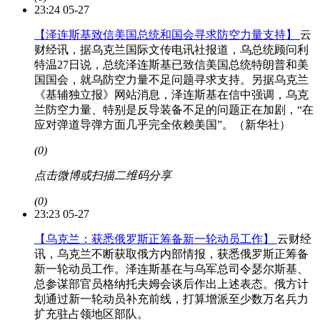
23:24 05-27
【泽连斯基致信美国总统和国会寻求防空力量支持】
云
财经讯，据乌克兰国际文传电讯社报道，乌总统顾问利
特温27日说，总统泽连斯基已致信美国总统特朗普和美
国国会，就乌防空力量不足问题寻求支持。另据乌克兰
《基辅独立报》网站消息，泽连斯基在信中强调，乌克
兰防空力量、特别是反导装备不足的问题正在加剧，“在
应对弹道导弹方面几乎完全依赖美国”。（新华社）
(0)
点击微博或扫描二维码分享
(0)
23:23 05-27
【乌克兰：获悉俄罗斯正筹备新一轮动员工作】
云财经
讯，乌克兰不断获取俄方内部情报，获悉俄罗斯正筹备
新一轮动员工作。泽连斯基在与乌军总司令瑟尔斯基、
总参谋部官员格纳托夫姆会谈后作出上述表态。俄方计
划通过新一轮动员补充前线，打算增派至少数万名兵力
扩充驻占领地区部队。