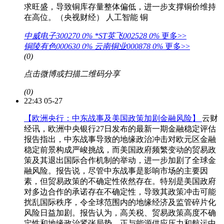
求旺盛，导致铜库存量整体偏低，进一步支撑铜价维持
在高位。（央视财经）
人工智能
铜
中威电子300270
0%
*ST英飞002528
0%
更多>>
铜陵有色000630
0%
云南铜业000878
0%
更多>>
(0)
点击微博或扫描二维码分享
(0)
22:43 05-27
【欧洲央行：中东战事及美国政策加剧金融风险】
云财
经讯，欧洲中央银行27日发布的最新一期金融稳定评估
报告指出，中东战事导致的地缘政治冲击对欧元区金融
稳定前景构成严峻挑战，而美国政府频繁变动的贸易政
策及其退出国际合作机制的举动，进一步加剧了全球金
融风险。报告说，尽管中东战事是影响市场的主要因
素，但贸易政策的不确定性依然存在。特别是美国政府
对多边合作的承诺存在不确定性，导致其政策冲击可能
扰乱国际秩序，令全球范围内的地缘经济及监管碎片化
风险日益加剧。报告认为，高关税、贸易政策高度不确
定性和地缘政治紧张局势，正与能源供应压力和航运中