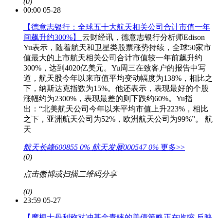
(0)
00:00 05-28
【德意志银行：全球五十大航天相关公司合计市值一年
间飙升约300%】
云财经讯，德意志银行分析师Edison
Yu表示，随着航天和卫星类股票涨势持续，全球50家市
值最大的上市航天相关公司合计市值较一年前飙升约
300%，达到4020亿美元。Yu周三在致客户的报告中写
道，航天股今年以来市值平均变动幅度为138%，相比之
下，纳斯达克指数为15%。他还表示，表现最好的个股
涨幅约为2300%，表现最差的则下跌约60%。Yu指
出：“北美航天公司今年以来平均市值上升223%，相比
之下，亚洲航天公司为52%，欧洲航天公司为99%”。
航
天
航天长峰600855
0%
航天发展000547
0%
更多>>
(0)
点击微博或扫描二维码分享
(0)
23:59 05-27
【摩根士丹利称对冲基金青睐的美债策略正在收缩 反映