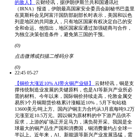
的敌人】
云财经讯，据伊朗伊斯兰共和国通讯社
（IRNA）报道，伊朗最高国家安全委员会副秘书巴盖里
在莫斯科会见阿富汗国防部副部长时表示，美国和以色
列是地区的共同敌人，只有地区国家有权决定自己的安
全和命运。他指出，地区国家应通过加强磋商与合作，
为独立决策创造条件，避免第三国的干预。
(0)
点击微博或扫描二维码分享
(0)
22:45 05-27
【铜价大涨近10% AI带火铜产业链】
云财经讯，铜是支
撑传统制造业发展的关键原料，也是AI等新兴产业所必
需的材料。今年以来，国际铜价持续走高，伦敦金属交
易所3个月铜期货价格累计涨幅近10%，5月下旬站稳
13600美元/吨上方。国内沪铜主力合约从3月底每吨9.2万
元涨至近10.5万元。因以铜为原材料的中下游产品供不
应求，上游的矿场正开足马力，满负荷开采。我国是全
球最大的铜产品生产国和消费国，铜消费量约占全球一
半以上。近年来，AI、新能源等新兴产业发展迅猛，需