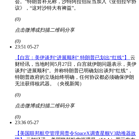
会。”特朗普补充称，沙特阿拉伯应当加入《亚伯拉罕协
议》，“这对沙特大有裨益”。
(0)
点击微博或扫描二维码分享
(0)
23:51 05-27
【白宫：美伊谈判“进展顺利” 特朗普已划出“红线”】
云
财经讯，当地时间5月27日，白宫就伊朗问题表示，美伊
谈判“进展顺利”。并称特朗普已明确划出谈判“红线”，
特朗普政府的立场始终明确，任何协议都必须确保伊朗
无法获得核武器。（央视新闻）
(0)
点击微博或扫描二维码分享
(0)
23:36 05-27
【美国联邦航空管理局责令SpaceX调查星舰V3助推器故