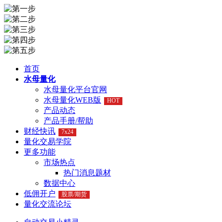
首页
水母量化
水母量化平台官网
水母量化WEB版
HOT
产品动态
产品手册/帮助
财经快讯
7x24
量化交易学院
更多功能
市场热点
热门消息题材
数据中心
低佣开户
股票/期货
量化交流论坛