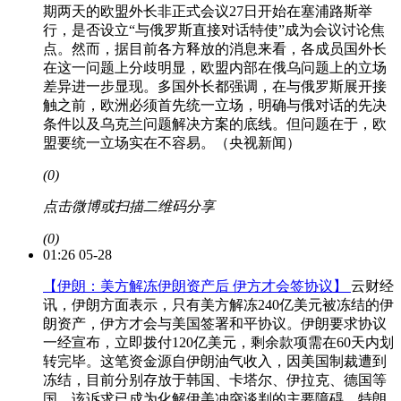
期两天的欧盟外长非正式会议27日开始在塞浦路斯举
行，是否设立“与俄罗斯直接对话特使”成为会议讨论焦
点。然而，据目前各方释放的消息来看，各成员国外长
在这一问题上分歧明显，欧盟内部在俄乌问题上的立场
差异进一步显现。多国外长都强调，在与俄罗斯展开接
触之前，欧洲必须首先统一立场，明确与俄对话的先决
条件以及乌克兰问题解决方案的底线。但问题在于，欧
盟要统一立场实在不容易。（央视新闻）
(0)
点击微博或扫描二维码分享
(0)
01:26 05-28
【伊朗：美方解冻伊朗资产后 伊方才会签协议】
云财经
讯，伊朗方面表示，只有美方解冻240亿美元被冻结的伊
朗资产，伊方才会与美国签署和平协议。伊朗要求协议
一经宣布，立即拨付120亿美元，剩余款项需在60天内划
转完毕。这笔资金源自伊朗油气收入，因美国制裁遭到
冻结，目前分别存放于韩国、卡塔尔、伊拉克、德国等
国。该诉求已成为化解伊美冲突谈判的主要障碍。特朗