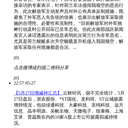
接采访的专家表示，针对荷兰非法侵闯我领空的恶劣行
为，此次解放军主动发声且对外公布具体反制措施，既
避免了外军恶人先告状的伎俩，也展示出解放军采取措
施的合理性、必要性和克制性。 “目前解放军对外军挑
衅行动及时公开回应已呈常态化。但此次南部战区新闻
发言人谈话透露出的信息表明此次荷兰行为非常恶劣，
尤其是荷兰舰艇多次升空舰载直升机侵入我国领空，解
放军采取任何措施都是合法、...
(0)
点击微博或扫描二维码分享
(0)
22:57 05-27
【5月27日增减持汇总】
云财经讯，据不完全统计，5月
27日盘后，浙农股份、*ST国化、龙利得、ST云城披露
增持情况，包括绿通科技、大豪科技、至纯科技、远方
信息、晶丰明源、吴帆生物、天微电子、纽泰格、上海
艾录、普蕊斯在内的10家A股上市公司披露拟减持情
况。