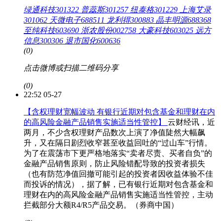
绿通科技301322
普蕊斯301257
纽泰格301229
上海艾录
301062
天微电子688511
龙利得300883
晶丰明源688368
至纯科技603690
浙农股份002758
大豪科技603025
远方
信息300306
退市国化600636
(0)
点击微博或扫描二维码分享
(0)
22:52 05-27
【含权理财宽幅波动 有银行近期对包含基金和理财在内
的高风险金融产品销售实施适当性管控】
云财经讯，近
两月，不少含权理财产品数次上演了净值陡然大幅飙
升，又在隔日剧烈收窄甚至收益回吐的“过山车”行情。
为了在震荡市下更严格地落实“‌卖者尽责、买者自负‌”的
金融产品销售原则，防止风险错配导致的投资者损失
（也有防范净值回撤可能引起的投资者因收益体验不佳
而投诉的情况），据了解，已有银行近期对包含基金和
理财在内的高风险金融产品销售实施适当性管控，主动
拦截部分大额R4/R5产品交易。（券商中国）