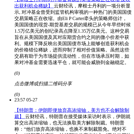
出获利机会稀缺】
云财经讯，摩根士丹利的一项分析显
示, 对冲基金曾受到监管机构审视的一种热门的美国国债
交易策略正在收缩。由Eli P Carter牵头的策略师估计，
美国国债的现货-期货基差交易的规模已从今年早些时候
1.5万亿美元的创纪录高点降至1.35万亿美元。这种交易
旨在从美国国债及其对应期货合约之间的微小价差中获
利。规模下降反映出美国国债市场上能够创造获利机会
的价格错位稀缺，进而抑制了相对价值策略。虽然这些
交易有助于为市场提供流动性，但在市场承压时期，如
果对冲基金需要迅速平仓，就可能会威胁到金融稳定。
(0)
点击微博或扫描二维码分享
(0)
23:57 05-27
【特朗普：伊朗即便放弃高浓缩铀，美方也不会解除制
裁】
云财经讯，特朗普在接受媒体采访时表示，伊朗就
算交出高浓缩铀，也无法换取美方解除制裁。特朗普
称：“他们放弃高浓缩铀，也换不来制裁豁免。绝对不