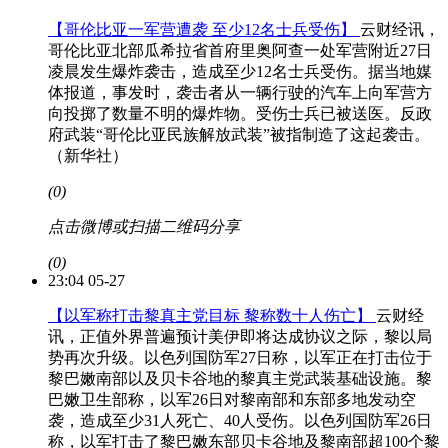
【哥伦比亚一军营遭袭 至少12名士兵受伤】
云财经讯，
哥伦比亚北部瓜希拉省首府里奥阿查一处军营附近27日
凌晨发生爆炸袭击，造成至少12名士兵受伤。据当地媒
体报道，事发时，袭击者从一辆行驶的汽车上向军营方
向投掷了数量不明的爆炸物。受伤士兵已被送医。反政
府武装“哥伦比亚民族解放武装”被指制造了这起袭击。
（新华社）
(0)
点击微博或扫描二维码分享
(0)
23:04 05-27
【以军称打击黎真主党目标 黎称数十人伤亡】
云财经
讯，正值外界普遍预计美伊即将达成协议之际，黎以局
势再次升级。以色列国防军27日称，以军正在打击位于
黎巴嫩南部以及贝卡谷地的黎真主党武装基础设施。黎
巴嫩卫生部称，以军26日对黎南部和东部多地发动空
袭，造成至少31人死亡、40人受伤。以色列国防军26日
称，以军打击了黎巴嫩东部贝卡谷地及黎南部超100个黎