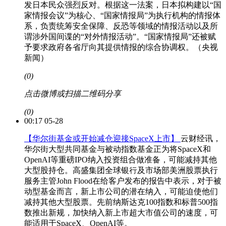
发日本民众强烈反对。根据这一法案，日本拟构建以“国
家情报会议”为核心、“国家情报局”为执行机构的情报体
系，负责统筹安全保障、反恐等领域的情报活动以及所
谓涉外国间谍的“对外情报活动”。“国家情报局”还被赋
予要求政府各省厅向其提供情报的综合协调权。（央视
新闻）
(0)
点击微博或扫描二维码分享
(0)
00:17 05-28
【华尔街基金或开始减仓迎接SpaceX上市】
云财经讯，
华尔街大型共同基金与被动指数基金正为将SpaceX和
OpenAI等重磅IPO纳入投资组合做准备，可能减持其他
大型股持仓。高盛集团全球银行及市场部美洲股票执行
服务主管John Flood在给客户发布的报告中表示，对于被
动型基金而言，新上市公司的潜在纳入，可能迫使他们
减持其他大型股票。先前纳斯达克100指数和标普500指
数推出新规，加快纳入新上市超大市值公司的速度，可
能适用于SpaceX、OpenAI等。