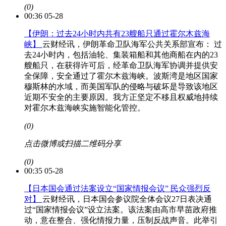
(0)
00:36 05-28
【伊朗：过去24小时内共有23艘船只通过霍尔木兹海
峡】
云财经讯，伊朗革命卫队海军公共关系部宣布： 过
去24小时内，包括油轮、集装箱船和其他商船在内的23
艘船只，在获得许可后，经革命卫队海军协调并提供安
全保障，安全通过了霍尔木兹海峡。波斯湾是地区国家
穆斯林的水域，而美国军队的侵略与破坏是导致该地区
近期不安全的主要原因。我方正坚定不移且权威地持续
对霍尔木兹海峡实施智能化管控。
(0)
点击微博或扫描二维码分享
(0)
00:35 05-28
【日本国会通过法案设立“国家情报会议” 民众强烈反
对】
云财经讯，日本国会参议院全体会议27日表决通
过“国家情报会议”设立法案。该法案由高市早苗政府推
动，意在整合、强化情报力量，压制反战声音。此举引