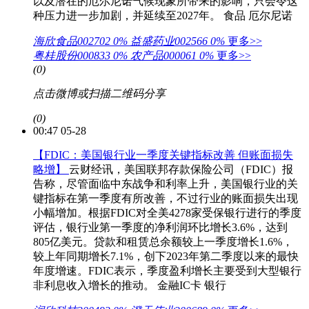
以及潜在的厄尔尼诺气候现象所带来的影响，只会令这
种压力进一步加剧，并延续至2027年。
食品
厄尔尼诺
海欣食品002702
0%
益盛药业002566
0%
更多>>
粤桂股份000833
0%
农产品000061
0%
更多>>
(0)
点击微博或扫描二维码分享
(0)
00:47 05-28
【FDIC：美国银行业一季度关键指标改善 但账面损失
略增】
云财经讯，美国联邦存款保险公司（FDIC）报
告称，尽管面临中东战争和利率上升，美国银行业的关
键指标在第一季度有所改善，不过行业的账面损失出现
小幅增加。根据FDIC对全美4278家受保银行进行的季度
评估，银行业第一季度的净利润环比增长3.6%，达到
805亿美元。贷款和租赁总余额较上一季度增长1.6%，
较上年同期增长7.1%，创下2023年第二季度以来的最快
年度增速。FDIC表示，季度盈利增长主要受到大型银行
非利息收入增长的推动。
金融IC卡
银行