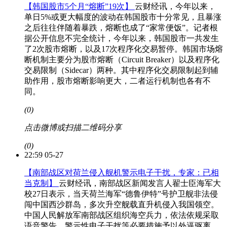
【韩国股市5个月“熔断”19次】
云财经讯，今年以来，
单日5%或更大幅度的波动在韩国股市十分常见，且暴涨
之后往往伴随着暴跌，熔断也成了“家常便饭”。记者根
据公开信息不完全统计，今年以来，韩国股市一共发生
了2次股市熔断，以及17次程序化交易暂停。韩国市场熔
断机制主要分为股市熔断（Circuit Breaker）以及程序化
交易限制（Sidecar）两种。其中程序化交易限制起到辅
助作用，股市熔断影响更大，二者运行机制也各有不
同。
(0)
点击微博或扫描二维码分享
(0)
22:59 05-27
【南部战区对荷兰侵入舰机警示电子干扰，专家：已相
当克制】
云财经讯，南部战区新闻发言人翟士臣海军大
校27日表示，当天荷兰海军“德鲁伊特”号护卫舰非法侵
闯中国西沙群岛，多次升空舰载直升机侵入我国领空。
中国人民解放军南部战区组织海空兵力，依法依规采取
语音警告、警示性电子干扰等必要措施予以外逼驱离。