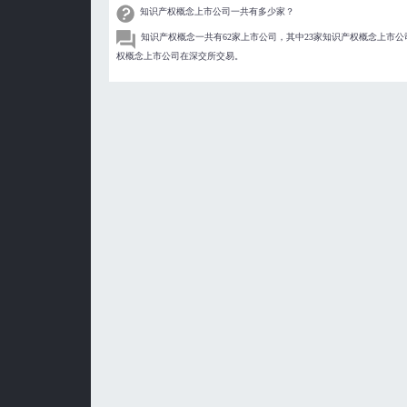
知识产权概念上市公司一共有多少家？
知识产权概念一共有62家上市公司，其中23家知识产权概念上市公
权概念上市公司在深交所交易。