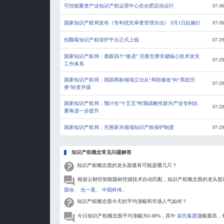
可控核聚变产业知识产权运营中心在合肥启动运行
07-30
国家知识产权局发布《专利优先审查管理办法》 9月1日起施行
07-30
怡颗莓知识产权保护平台正式上线
07-29
国家知识产权局：着眼四个“推进” 完善支撑关键核心技术攻关
07-29
工作体系
国家知识产权局：我国商标领域立法从“局部修改”向“系统完
07-29
善”转变升级
国家知识产权局：预计在“十五五”时期战略性新兴产业专利比
07-29
重将进一步提升
国家知识产权局：完善新兴领域知识产权保护制度
07-29
知识产权概念常见问题解答
知识产权概念股的龙头股最有可能是哪几只？
根据云财经智能题材挖掘技术自动匹配，知识产权概念股的龙头股
股份、
光一退、
中国科传。
知识产权概念股今天的平均涨幅和市场人气如何？
今日知识产权概念股平均涨幅为0.88%，其中
皇氏集团
涨幅最高，